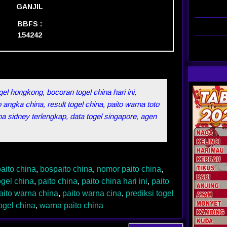
GANJIL
BBFS :
154242
gel hongkong, bocoran togel china hari ini,
 angka china, result togel china, paito warna toto
a sidney terlengkap, data togel singapore, agen
aito china
,
bospaito china
,
nomor paito china
,
ogel china
,
paito china
,
paito china hari ini
,
paito
aito warna china
,
paito warna cina
,
prediksi togel
ogel china
,
warna paito china