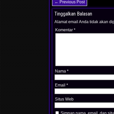
← Previous Post
Tinggalkan Balasan
Alamat email Anda tidak akan di
Komentar
*
Nama
*
Email
*
Situs Web
Simpan nama, email, dan sit