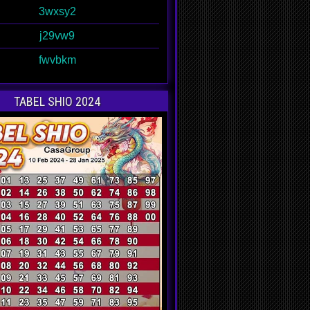
3wxsy2
j29vw9
fwvbkm
TABEL SHIO 2024