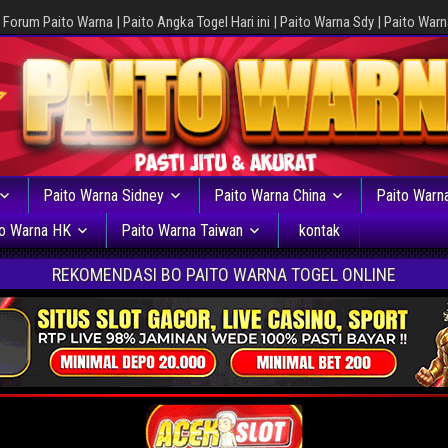
Forum Paito Warna | Paito Angka Togel Hari ini | Paito Warna Sdy | Paito War
Paito Warna Sidney
Paito Warna China
Paito Warn
to Warna HK
Paito Warna Taiwan
kontak
REKOMENDASI BO PAITO WARNA TOGEL ONLINE