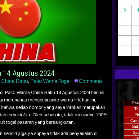
3
10
1
17
1
24
2
31
u 14 Agustus 2024
China Rabu
,
Paito Warna Togel
Comments
di Paito Warna China Rabu 14 Agustus 2024 hari ini
lai membahas mengenai paito warna HK hari ini,
r bahwa setiap nomor yang saya infokan merupakan
ah terbukti Jitu. Oleh sebab itu, tidak menjamin 100%
sult togel pasaran yang bersangkutan.
n sendiri juga ya supaya tidak ada penyesalan di