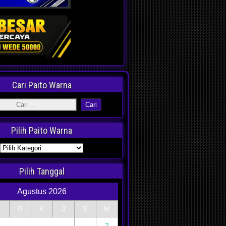
Cari Paito Warna
Pilih Paito Warna
Pilih Tanggal
Agustus 2026
S
R
K
J
S
M
1
2