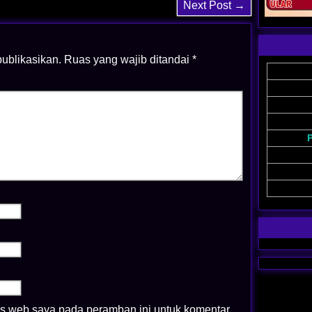
Next Post →
publikasikan.
Ruas yang wajib ditandai
*
us web saya pada peramban ini untuk komentar