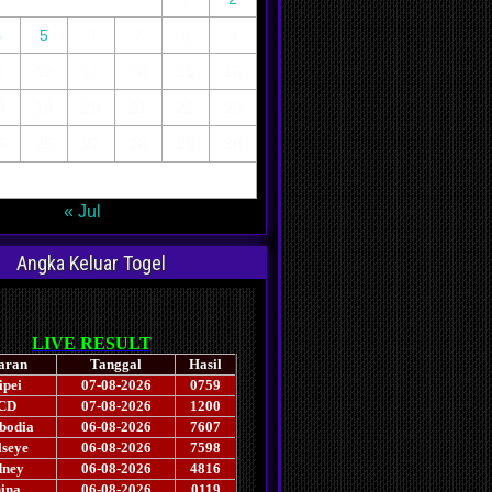
4
5
6
7
8
9
1
12
13
14
15
16
8
19
20
21
22
23
5
26
27
28
29
30
« Jul
Angka Keluar Togel