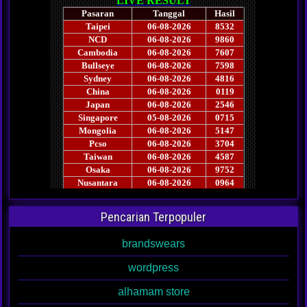
Pencarian Terpopuler
brandswears
wordpress
alhamam store