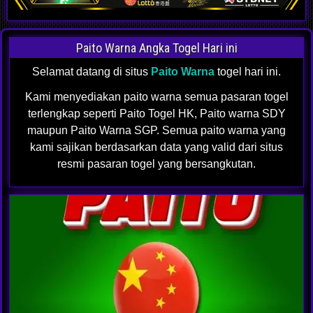
Paito Warna Angka Togel Hari ini
Selamat datang di situs
Paito Warna
togel hari ini.
Kami menyediakan paito warna semua pasaran togel
terlengkap seperti Paito Togel HK, Paito warna SDY
maupun Paito Warna SGP. Semua paito warna yang
kami sajikan berdasarkan data yang valid dari situs
resmi pasaran togel yang bersangkutan.