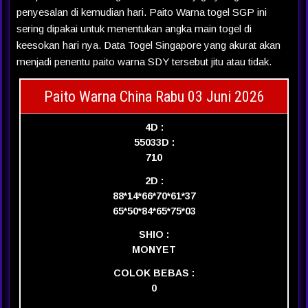
penyesalan di kemudian hari. Paito Warna togel SGP ini
sering dipakai untuk menentukan angka main togel di
keesokan hari nya. Data Togel Singapore yang akurat akan
menjadi penentu paito warna SDY tersebut jitu atau tidak.
Paito Warna China Rabu 03 Juni 2026
4D :
5503
3D :
710
2D :
88*14*66*70*61*37
65*50*84*65*75*03
SHIO :
MONYET
COLOK BEBAS :
0