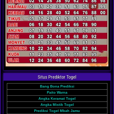
Situs Prediktor Togel
Bang Bona Prediksi
Paito Warna
Angka Keramat Togel
Angka Mistik Togel
Prediksi Togel Mbah Jamu