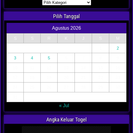
Pilih Tanggal
Agustus 2026
S
S
R
K
J
S
M
1
2
3
4
5
6
7
8
9
10
11
12
13
14
15
16
17
18
19
20
21
22
23
24
25
26
27
28
29
30
31
« Jul
Angka Keluar Togel