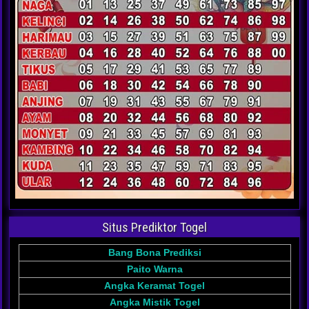
Situs Prediktor Togel
Bang Bona Prediksi
Paito Warna
Angka Keramat Togel
Angka Mistik Togel