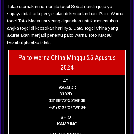
Tetap utamakan nomor jitu togel Sobat sendiri juga ya
supaya tidak ada penyesalan di kemudian hari. Paito Warna
togel Toto Macau ini sering digunakan untuk menentukan
angka togel di keesokan hari nya. Data Togel China yang
akurat akan menjadi penentu paito warna Toto Macau
tersebut jitu atau tidak.
Paito Warna China Minggu 25 Agustus
2024
4D :
9263
3D :
330
2D :
13*88*72*55*98*08
49*76*97*57*94*84
SHIO :
KAMBING