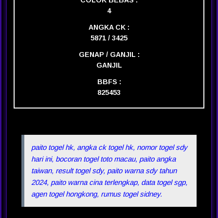
COLOK BEBAS :
4
ANGKA CK :
5871 / 3425
GENAP / GANJIL :
GANJIL
BBFS :
825453
paito togel hk, angka ck togel hk, nomor togel sdy
hari ini, bocoran togel toto macau, paito angka
taiwan, result togel sdy, paito warna sdy tahun
2024, paito warna cina terlengkap, data togel sgp,
agen togel hongkong, rumus togel sidney.