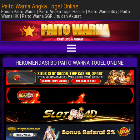
Paito Warna Angka Togel Online
Forum Paito Warna | Paito Angka Togel Hari ini | Paito Warna Sdy | Paito
Warna HK | Paito Warna SGP Jitu dan Akurat
REKOMENDASI BO PAITO WARNA TOGEL ONLINE