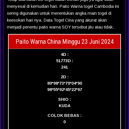
menyesal di kemudian hari. Paito Warna togel Cambodia ini
sering digunakan untuk menentukan angka main togel di
keesokan hari nya. Data Togel Cina yang akurat akan
menjadi penentu paito warna SDY tersebut jitu atau tidak.
Paito Warna China Minggu 23 Juni 2024
4D :
5177
3D :
241
2D :
80*98*73*70*04*90
98*55*92*45*22*97
SHIO :
KUDA
COLOK BEBAS :
0