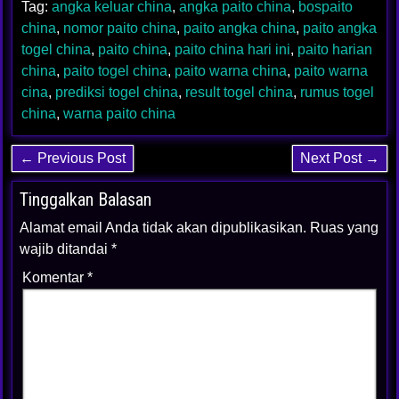
Tag:
angka keluar china
,
angka paito china
,
bospaito
china
,
nomor paito china
,
paito angka china
,
paito angka
togel china
,
paito china
,
paito china hari ini
,
paito harian
china
,
paito togel china
,
paito warna china
,
paito warna
cina
,
prediksi togel china
,
result togel china
,
rumus togel
china
,
warna paito china
← Previous Post
Next Post →
Tinggalkan Balasan
Alamat email Anda tidak akan dipublikasikan.
Ruas yang
wajib ditandai
*
Komentar
*