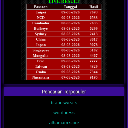
Pencarian Terpopuler
brandswears
wordpress
alhamam store