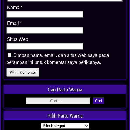
Nama
*
Email
*
Situs Web
Simpan nama, email, dan situs web saya pada
peramban ini untuk komentar saya berikutnya.
Cari Paito Warna
Pilih Paito Warna