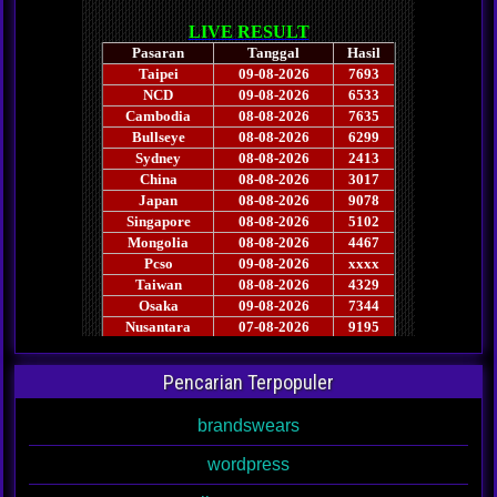
Pencarian Terpopuler
brandswears
wordpress