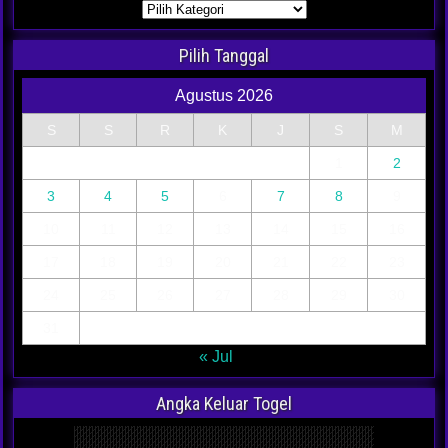
Pilih Tanggal
Agustus 2026
S
S
R
K
J
S
M
1
2
3
4
5
6
7
8
9
10
11
12
13
14
15
16
17
18
19
20
21
22
23
24
25
26
27
28
29
30
31
« Jul
Angka Keluar Togel