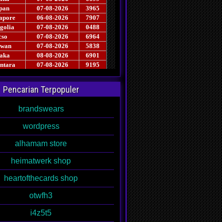
Pencarian Terpopuler
brandswears
wordpress
alhamam store
heimatwerk shop
heartofthecards shop
otwfh3
i4z5t5