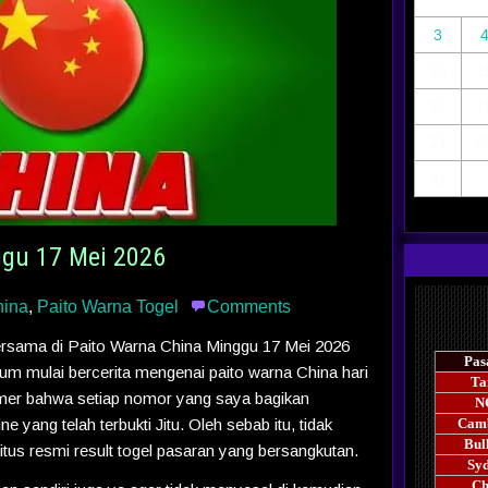
3
10
1
17
1
24
2
31
ggu 17 Mei 2026
hina
,
Paito Warna Togel
Comments
ersama di Paito Warna China Minggu 17 Mei 2026
belum mulai bercerita mengenai paito warna China hari
imer bahwa setiap nomor yang saya bagikan
 yang telah terbukti Jitu. Oleh sebab itu, tidak
tus resmi result togel pasaran yang bersangkutan.