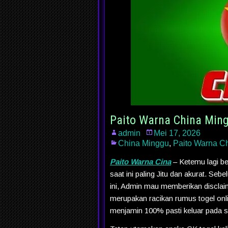
Paito Warna China Min
admin
Mei 17, 2026
China Minggu
,
Paito Warna C
Paito Warna Cina
– Ketemu lagi b
saat ini paling Jitu dan akurat. Se
ini, Admin mau memberikan discla
merupakan racikan rumus togel online
menjamin 100% pasti keluar pada si