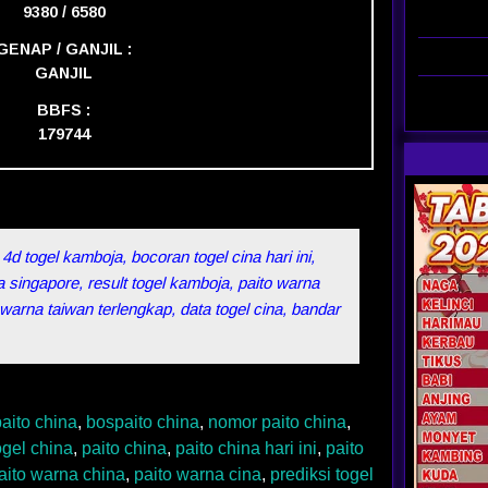
9380 / 6580
GENAP / GANJIL :
GANJIL
BBFS :
179744
4d togel kamboja, bocoran togel cina hari ini,
a singapore, result togel kamboja, paito warna
warna taiwan terlengkap, data togel cina, bandar
aito china
,
bospaito china
,
nomor paito china
,
ogel china
,
paito china
,
paito china hari ini
,
paito
aito warna china
,
paito warna cina
,
prediksi togel