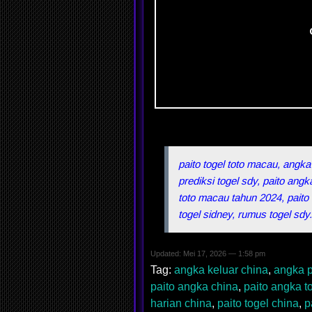
paito togel toto macau, angka 
prediksi togel sdy, paito angk
toto macau tahun 2024, paito 
togel sidney, rumus togel sdy.
Updated: Mei 17, 2026 — 1:58 pm
Tag:
angka keluar china
,
angka p
paito angka china
,
paito angka t
harian china
,
paito togel china
,
p