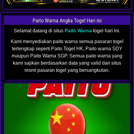
Paito Warna Angka Togel Hari ini
Selamat datang di situs
Paito Warna
togel hari ini.
Kami menyediakan paito warna semua pasaran togel
terlengkap seperti Paito Togel HK, Paito warna SDY
maupun Paito Warna SGP. Semua paito warna yang
kami sajikan berdasarkan data yang valid dari situs
resmi pasaran togel yang bersangkutan.