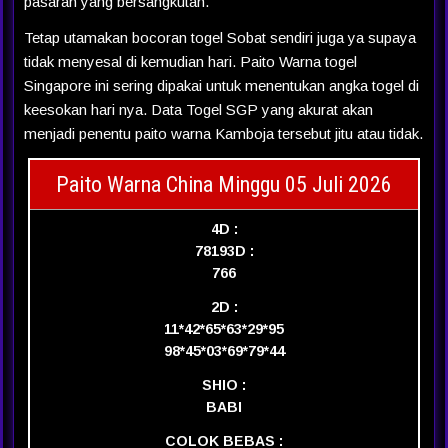
pasaran yang bersangkutan.
Tetap utamakan bocoran togel Sobat sendiri juga ya supaya
tidak menyesal di kemudian hari. Paito Warna togel
Singapore ini sering dipakai untuk menentukan angka togel di
keesokan hari nya. Data Togel SGP yang akurat akan
menjadi penentu paito warna Kamboja tersebut jitu atau tidak.
Paito Warna China Minggu 05 Juli 2026
4D :
7819
3D :
766
2D :
11*42*65*63*29*95
98*45*03*69*79*44
SHIO :
BABI
COLOK BEBAS :