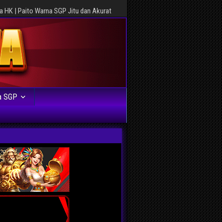
na HK | Paito Warna SGP Jitu dan Akurat
a SGP