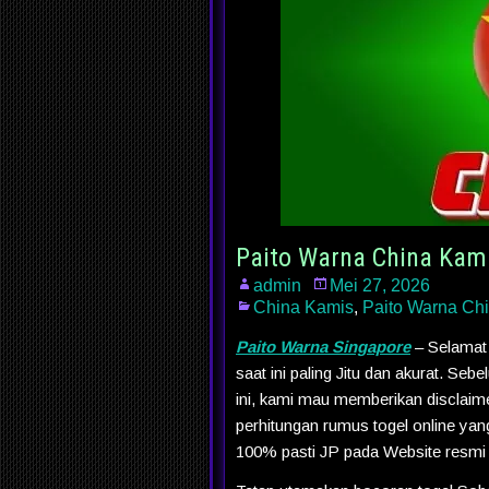
Paito Warna China Kam
admin
Mei 27, 2026
China Kamis
,
Paito Warna Ch
Paito Warna Singapore
– Selamat 
saat ini paling Jitu dan akurat. Se
ini, kami mau memberikan disclaim
perhitungan rumus togel online yang
100% pasti JP pada Website resmi 