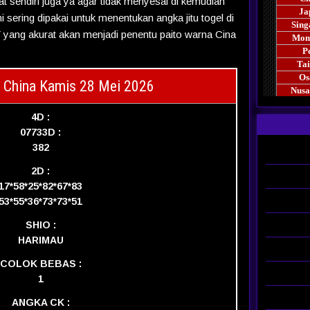
 sendiri juga ya agar tidak menyesal di kemudian
i sering dipakai untuk menentukan angka jitu togel di
 yang akurat akan menjadi penentu paito warna Cina
 China Kamis 28 Mei 2026
4D :
0773
3D :
382
2D :
17*58*25*82*67*83
53*55*36*73*73*51
SHIO :
HARIMAU
COLOK BEBAS :
1
ANGKA CK :