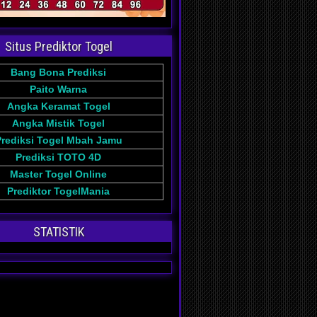
Situs Prediktor Togel
Bang Bona Prediksi
Paito Warna
Angka Keramat Togel
Angka Mistik Togel
Prediksi Togel Mbah Jamu
Prediksi TOTO 4D
Master Togel Online
Prediktor TogelMania
STATISTIK