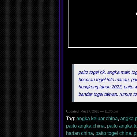
paito togel hk, angka main tog
bocoran togel toto macau, pai
hongkong tahun 2023, paito w
bandar togel taiwan, rumus t
Updated: Mei 27, 2026 — 11:30 pm
Tag:
angka keluar china
,
angka p
paito angka china
,
paito angka t
harian china
,
paito togel china
,
p