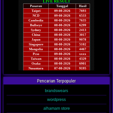
Pencarian Terpopuler
brandswears
wordpress
alhamam store