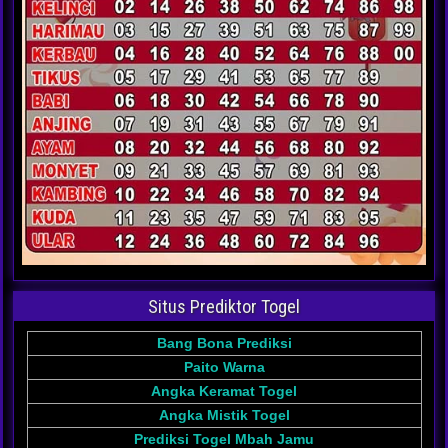
Situs Prediktor Togel
Bang Bona Prediksi
Paito Warna
Angka Keramat Togel
Angka Mistik Togel
Prediksi Togel Mbah Jamu