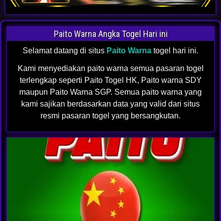
Paito Warna Angka Togel Hari ini
Selamat datang di situs
Paito Warna
togel hari ini.
Kami menyediakan paito warna semua pasaran togel
terlengkap seperti Paito Togel HK, Paito warna SDY
maupun Paito Warna SGP. Semua paito warna yang
kami sajikan berdasarkan data yang valid dari situs
resmi pasaran togel yang bersangkutan.