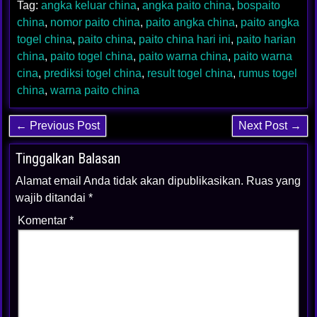
Tag:
angka keluar china
,
angka paito china
,
bospaito
china
,
nomor paito china
,
paito angka china
,
paito angka
togel china
,
paito china
,
paito china hari ini
,
paito harian
china
,
paito togel china
,
paito warna china
,
paito warna
cina
,
prediksi togel china
,
result togel china
,
rumus togel
china
,
warna paito china
← Previous Post
Next Post →
Tinggalkan Balasan
Alamat email Anda tidak akan dipublikasikan.
Ruas yang
wajib ditandai
*
Komentar
*