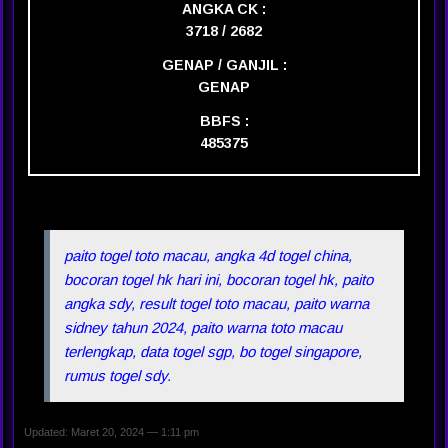
ANGKA CK :
3718 / 2682
GENAP / GANJIL :
GENAP
BBFS :
485375
paito togel toto macau, angka 4d togel china,
bocoran togel hk hari ini, bocoran togel hk, paito
angka sdy, result togel toto macau, paito warna
sidney tahun 2024, paito warna toto macau
terlengkap, data togel sgp, bo togel singapore,
rumus togel sdy.
Updated: Maret 20, 2024 — 1:11 pm