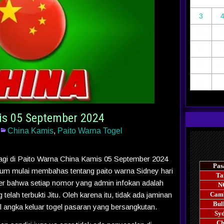
3
10
1
17
1
24
2
31
is 05 September 2024
China Kamis
,
Paito Warna Togel
gi di Paito Warna China Kamis 05 September 2024
ebelum mulai membahas tentang paito warna Sidney hari
er bahwa setiap nomor yang admin infokan adalah
telah terbukti Jitu. Oleh karena itu, tidak ada jaminan
al angka keluar togel pasaran yang bersangkutan.