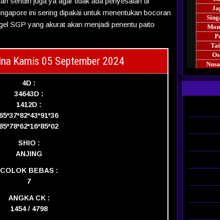
n sendiri juga ya agar tidak ada penyesalan di
ingapore ini sering dipakai untuk menentukan bocoran
ogel SGP yang akurat akan menjadi penentu paito
ina Kamis 05 September 2024
4D :
3464
3D :
141
2D :
65*37*82*43*91*36
85*78*62*16*85*02
SHIO :
ANJING
COLOK BEBAS :
7
ANGKA CK :
1454 / 4798