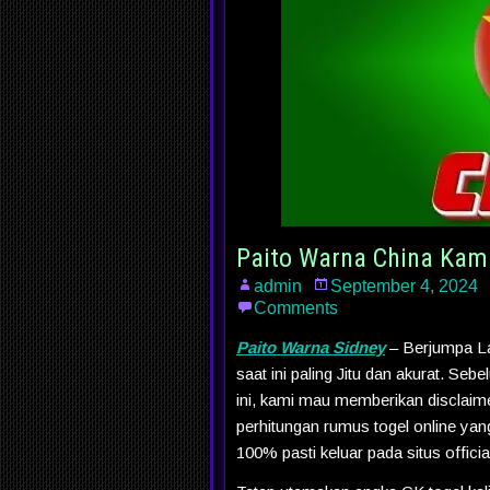
Paito Warna China Kam
admin
September 4, 2024
Comments
Paito Warna Sidney
– Berjumpa La
saat ini paling Jitu dan akurat. S
ini, kami mau memberikan disclaim
perhitungan rumus togel online yang 
100% pasti keluar pada situs offici