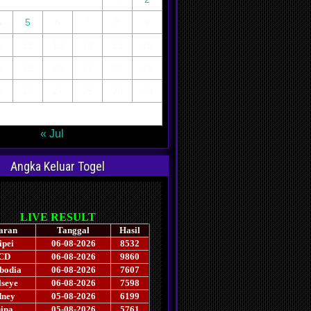
4
5
6
7
8
9
1
12
13
14
15
16
8
19
20
21
22
23
5
26
27
28
29
30
« Jul
Angka Keluar Togel