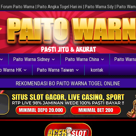
Forum Paito Warna | Paito Angka Togel Hari ini | Paito Warna Sdy | Paito War
Paito Warna Sidney
Paito Warna China
Paito Warn
to Warna HK
Paito Warna Taiwan
kontak
REKOMENDASI BO PAITO WARNA TOGEL ONLINE