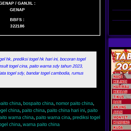
GENAP / GANJIL :
GENAP
BBFS :
322186
el hk, prediksi togel hk hari ini, bocoran togel
sult togel cina, paito warna sdy tahun 2023,
data togel sdy, bandar togel cambodia, rumus
aito china
,
bospaito china
,
nomor paito china
,
ogel china
,
paito china
,
paito china hari ini
,
paito
aito warna china
,
paito warna cina
,
prediksi togel
ogel china
,
warna paito china