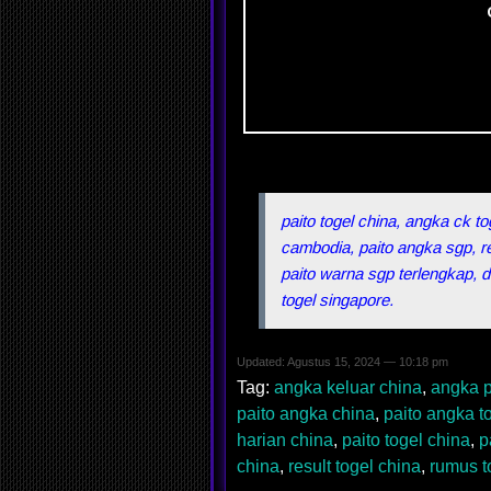
paito togel china, angka ck tog
cambodia, paito angka sgp, re
paito warna sgp terlengkap, 
togel singapore.
Updated: Agustus 15, 2024 — 10:18 pm
Tag:
angka keluar china
,
angka p
paito angka china
,
paito angka t
harian china
,
paito togel china
,
p
china
,
result togel china
,
rumus t