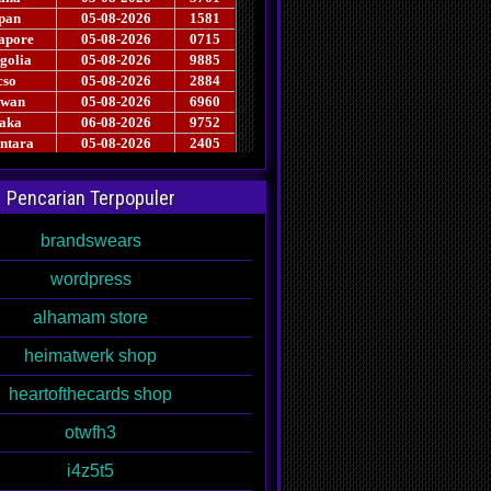
Pencarian Terpopuler
brandswears
wordpress
alhamam store
heimatwerk shop
heartofthecards shop
otwfh3
i4z5t5