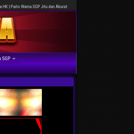
na HK | Paito Warna SGP Jitu dan Akurat
a SGP