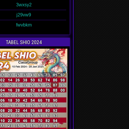
3wxsy2
j29vw9
fwvbkm
TABEL SHIO 2024