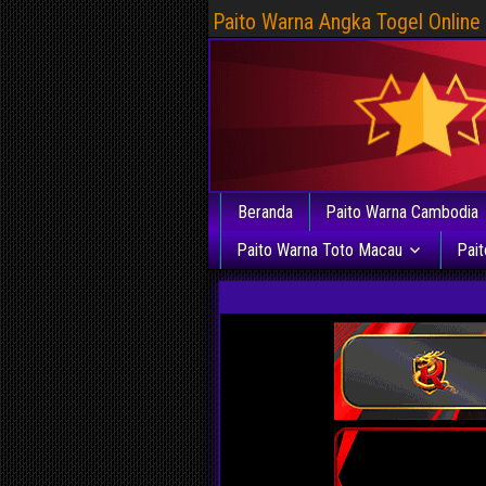
Paito Warna Angka Togel Online
Beranda
Paito Warna Cambodia
Paito Warna Toto Macau
Pai