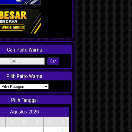
Cari Paito Warna
Pilih Paito Warna
Pilih Tanggal
Agustus 2026
S
R
K
J
S
M
1
2