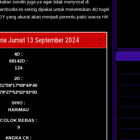
lian sendiri juga ya agar tidak menyesal di
ambodia ini sering dipakai untuk menentukan 4D togel
SDY yang akurat akan menjadi penentu paito warna HK
ina Jumat 13 September 2024
4D :
6814
3D :
124
2D :
31*58*17*68*44*40
78*27*52*63*93*83
SHIO :
HARIMAU
COLOK BEBAS :
9
ANGKA CK :