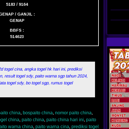
5183 / 9164
GENAP / GANJIL :
GENAP
BBFS :
514623
 togel cina, angka togel hk hari ini, prediksi
n, result togel sdy, paito warna sgp tahun 2024,
ata togel sdy, bo togel sgp, rumus togel
aito china
,
bospaito china
,
nomor paito china
,
ogel china
,
paito china
,
paito china hari ini
,
paito
aito warna china
,
paito warna cina
,
prediksi togel