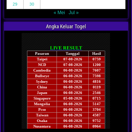
29
30
« Mei
Jul »
Angka Keluar Togel