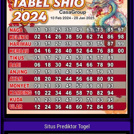
Situs Prediktor Togel