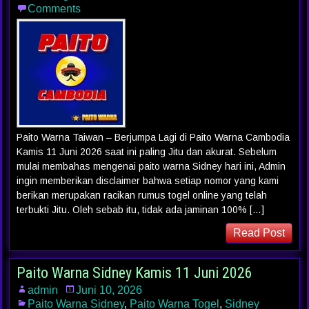
Comments
Paito Warna Taiwan – Berjumpa Lagi di Paito Warna Cambodia
Kamis 11 Juni 2026 saat ini paling Jitu dan akurat. Sebelum
mulai membahas mengenai paito warna Sidney hari ini, Admin
ingin memberikan disclaimer bahwa setiap nomor yang kami
berikan merupakan racikan rumus togel online yang telah
terbukti Jitu. Oleh sebab itu, tidak ada jaminan 100% […]
Read Post
Paito Warna Sidney Kamis 11 Juni 2026
admin
Juni 10, 2026
Paito Warna Sidney
,
Paito Warna Togel
,
Sidney