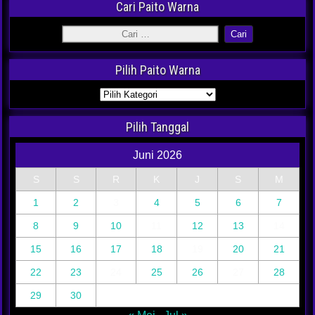
Cari Paito Warna
Pilih Paito Warna
Pilih Tanggal
Juni 2026
S
S
R
K
J
S
M
1
2
3
4
5
6
7
8
9
10
11
12
13
14
15
16
17
18
19
20
21
22
23
24
25
26
27
28
29
30