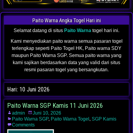
Paito Warna Angka Togel Hari ini
Selamat datang di situs
Paito Warna
togel hari ini.
Kami menyediakan paito warna semua pasaran togel
terlengkap seperti Paito Togel HK, Paito warna SDY
maupun Paito Warna SGP. Semua paito warna yang
kami sajikan berdasarkan data yang valid dari situs
resmi pasaran togel yang bersangkutan.
Hari:
10 Juni 2026
Paito Warna SGP Kamis 11 Juni 2026
admin
Juni 10, 2026
Paito Warna SGP
,
Paito Warna Togel
,
SGP Kamis
Comments