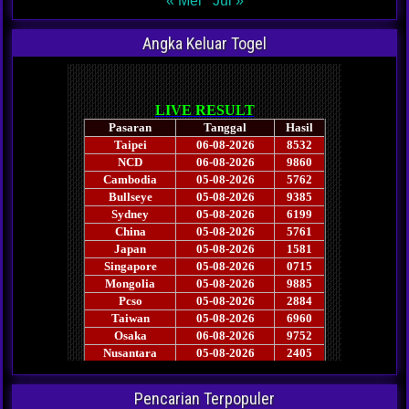
« Mei
Jul »
Angka Keluar Togel
Pencarian Terpopuler