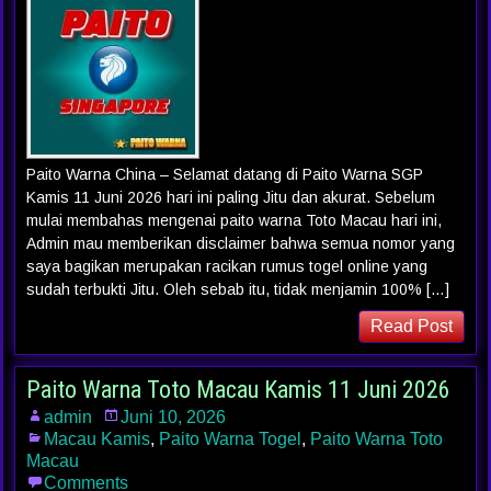
Paito Warna China – Selamat datang di Paito Warna SGP
Kamis 11 Juni 2026 hari ini paling Jitu dan akurat. Sebelum
mulai membahas mengenai paito warna Toto Macau hari ini,
Admin mau memberikan disclaimer bahwa semua nomor yang
saya bagikan merupakan racikan rumus togel online yang
sudah terbukti Jitu. Oleh sebab itu, tidak menjamin 100% […]
Read Post
Paito Warna Toto Macau Kamis 11 Juni 2026
admin
Juni 10, 2026
Macau Kamis
,
Paito Warna Togel
,
Paito Warna Toto
Macau
Comments