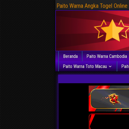
Paito Warna Angka Togel Online
Beranda
Paito Warna Cambodia
Paito Warna Toto Macau
Pai