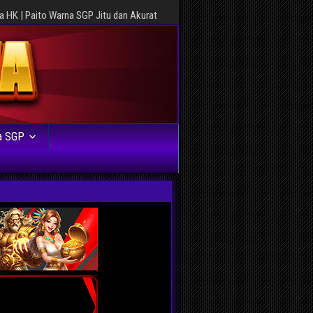
na HK | Paito Warna SGP Jitu dan Akurat
a SGP