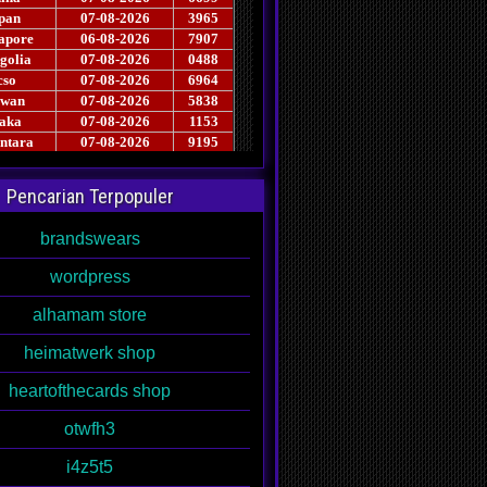
Pencarian Terpopuler
brandswears
wordpress
alhamam store
heimatwerk shop
heartofthecards shop
otwfh3
i4z5t5