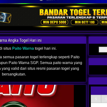
arna Angka Togel Hari ini
i situs
Paito Warna
togel hari ini.
 semua pasaran togel terlengkap seperti Paito
upun Paito Warna SGP. Semua paito warna yang
 yang valid dari situs resmi pasaran togel yang
bersangkutan.
S