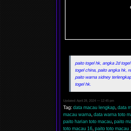
paito togel hk, angka 2d togel
togel china, paito angka hk, r
paito warna sidney terlengkap
togel hk.
Updated: April 28, 2024 — 12:45 pm
Tag:
data macau lengkap
,
data 
macau warna
,
data warna toto 
paito harian toto macau
,
paito m
toto macau 16
,
paito toto macau