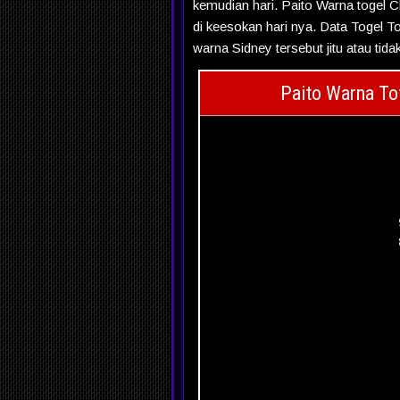
kemudian hari. Paito Warna togel C
di keesokan hari nya. Data Togel T
warna Sidney tersebut jitu atau tidak
Paito Warna To