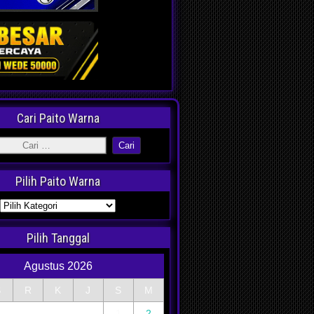
Cari Paito Warna
Pilih Paito Warna
Pilih Tanggal
Agustus 2026
S
R
K
J
S
M
1
2