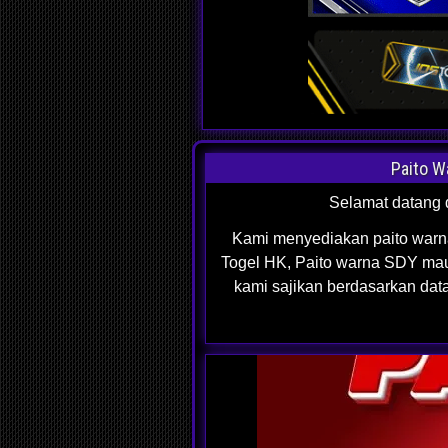
Paito W
Selamat datang d
Kami menyediakan paito warna
Togel HK, Paito warna SDY ma
kami sajikan berdasarkan data