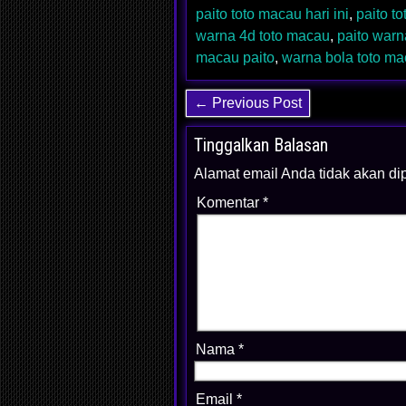
paito toto macau hari ini
,
paito t
warna 4d toto macau
,
paito warn
macau paito
,
warna bola toto m
← Previous Post
Tinggalkan Balasan
Alamat email Anda tidak akan di
Komentar
*
Nama
*
Email
*