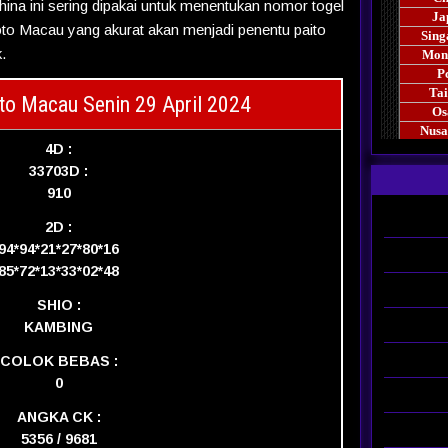
hina ini sering dipakai untuk menentukan nomor togel
oto Macau yang akurat akan menjadi penentu paito
.
to Macau Senin 29 April 2024
4D :
3370
3D :
910
2D :
94*94*21*27*80*16
85*72*13*33*02*48
SHIO :
KAMBING
COLOK BEBAS :
0
ANGKA CK :
5356 / 9681