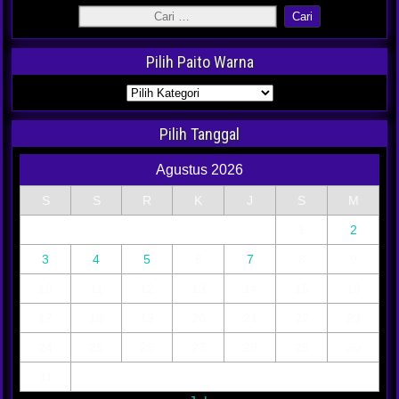
Pilih Paito Warna
Pilih Tanggal
Agustus 2026
S
S
R
K
J
S
M
1
2
3
4
5
6
7
8
9
10
11
12
13
14
15
16
17
18
19
20
21
22
23
24
25
26
27
28
29
30
31