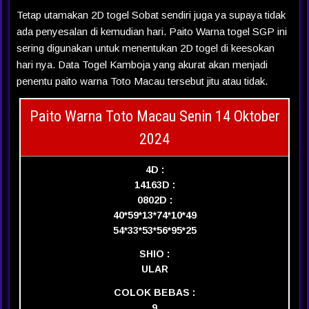
Tetap utamakan 2D togel Sobat sendiri juga ya supaya tidak
ada penyesalan di kemudian hari. Paito Warna togel SGP ini
sering digunakan untuk menentukan 2D togel di keesokan
hari nya. Data Togel Kamboja yang akurat akan menjadi
penentu paito warna Toto Macau tersebut jitu atau tidak.
Paito Warna Toto Macau Senin 14 Oktober
2024
4D :
1416
3D :
080
2D :
40*59*13*74*10*49
54*33*53*56*95*25
SHIO :
ULAR
COLOK BEBAS :
9