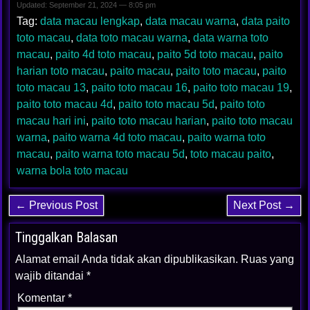
Updated: September 21, 2024 — 8:05 pm
Tag:
data macau lengkap
,
data macau warna
,
data paito
toto macau
,
data toto macau warna
,
data warna toto
macau
,
paito 4d toto macau
,
paito 5d toto macau
,
paito
harian toto macau
,
paito macau
,
paito toto macau
,
paito
toto macau 13
,
paito toto macau 16
,
paito toto macau 19
,
paito toto macau 4d
,
paito toto macau 5d
,
paito toto
macau hari ini
,
paito toto macau harian
,
paito toto macau
warna
,
paito warna 4d toto macau
,
paito warna toto
macau
,
paito warna toto macau 5d
,
toto macau paito
,
warna bola toto macau
← Previous Post
Next Post →
Tinggalkan Balasan
Alamat email Anda tidak akan dipublikasikan.
Ruas yang
wajib ditandai
*
Komentar
*