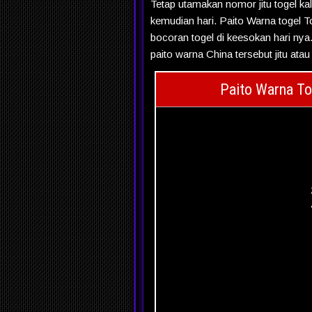
Tetap utamakan nomor jitu togel kal
kemudian hari. Paito Warna togel T
bocoran togel di keesokan hari nya
paito warna China tersebut jitu atau 
Paito Warna To