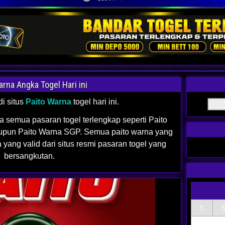
arna Angka Togel Hari ini
i situs
Paito Warna
togel hari ini.
 semua pasaran togel terlengkap seperti Paito
upun Paito Warna SGP. Semua paito warna yang
 yang valid dari situs resmi pasaran togel yang
bersangkutan.
S