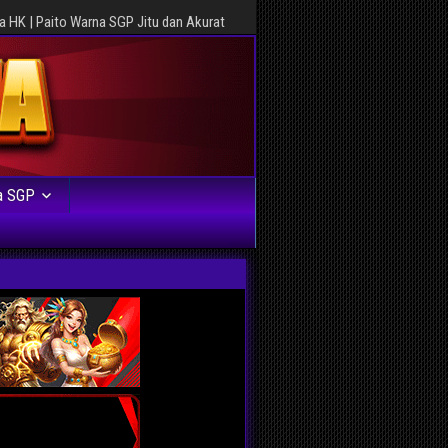
na HK | Paito Warna SGP Jitu dan Akurat
a SGP