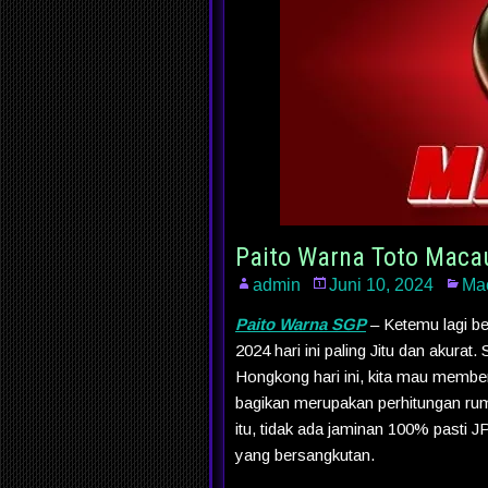
Paito Warna Toto Macau
admin
Juni 10, 2024
Ma
Paito Warna SGP
– Ketemu lagi b
2024 hari ini paling Jitu dan akur
Hongkong hari ini, kita mau membe
bagikan merupakan perhitungan rumu
itu, tidak ada jaminan 100% pasti 
yang bersangkutan.