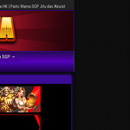
na HK | Paito Warna SGP Jitu dan Akurat
a SGP