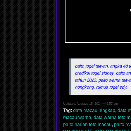
paito togel taiwan, angka 4d t
prediksi togel sidney, paito a
tahun 2023, paito warna taiwa
hongkong, rumus togel sdy.
Updated: Agustus 15, 2024 — 9:57 pm
Tag:
data macau lengkap
,
data 
macau warna
,
data warna toto 
paito harian toto macau
,
paito m