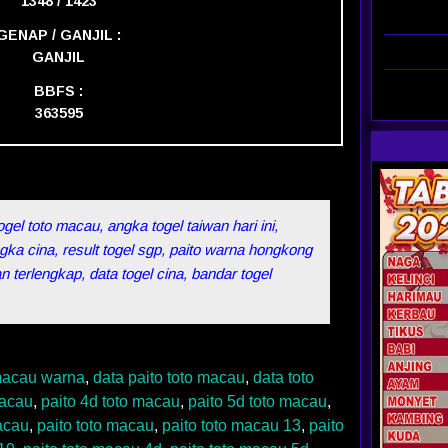
1348 / 1423
GENAP / GANJIL :
GANJIL
BBFS :
363595
ogel toto macau, angka togel taiwan hari ini,
ngka cina, result togel sgp, paito warna hongkong
n terlengkap, data togel cina, bandar togel
macau warna
,
data paito toto macau
,
data toto
macau
,
paito 4d toto macau
,
paito 5d toto macau
,
acau
,
paito toto macau
,
paito toto macau 13
,
paito