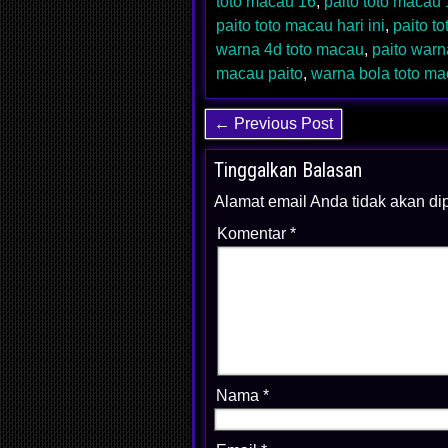
toto macau 16
,
paito toto macau
paito toto macau hari ini
,
paito t
warna 4d toto macau
,
paito warn
macau paito
,
warna bola toto m
← Previous Post
Tinggalkan Balasan
Alamat email Anda tidak akan di
Komentar
*
Nama
*