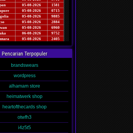
Pencarian Terpopuler
brandswears
wordpress
alhamam store
heimatwerk shop
heartofthecards shop
otwfh3
i4z5t5