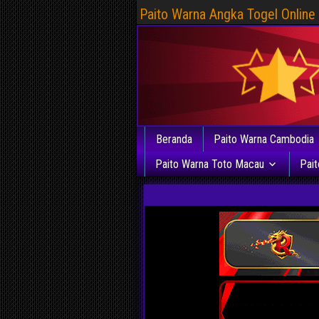
Paito Warna Angka Togel Online
Beranda
Paito Warna Cambodia
Paito Warna Toto Macau
Pai