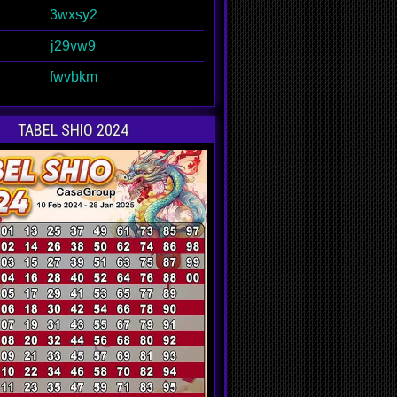
3wxsy2
j29vw9
fwvbkm
TABEL SHIO 2024