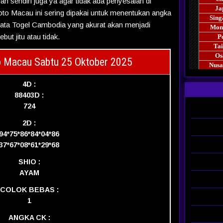
n sendiri juga ya agar tidak ada penyesalan di
oto Macau ini sering dipakai untuk menentukan angka
 Data Togel Cambodia yang akurat akan menjadi
ut jitu atau tidak.
o Macau Sabtu 25 Oktober 2025
4D :
8840
3D :
724
2D :
94*75*86*84*04*86
37*67*08*61*29*68
SHIO :
AYAM
COLOK BEBAS :
1
ANGKA CK :