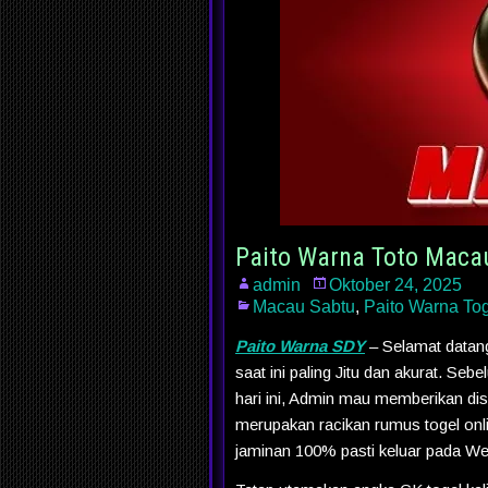
Paito Warna Toto Maca
admin
Oktober 24, 2025
Macau Sabtu
,
Paito Warna To
Paito Warna SDY
– Selamat datan
saat ini paling Jitu dan akurat. Se
hari ini, Admin mau memberikan di
merupakan racikan rumus togel online
jaminan 100% pasti keluar pada Web