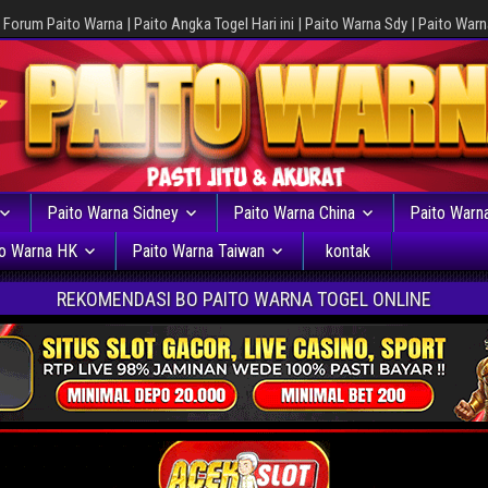
Forum Paito Warna | Paito Angka Togel Hari ini | Paito Warna Sdy | Paito War
Paito Warna Sidney
Paito Warna China
Paito Warn
to Warna HK
Paito Warna Taiwan
kontak
REKOMENDASI BO PAITO WARNA TOGEL ONLINE