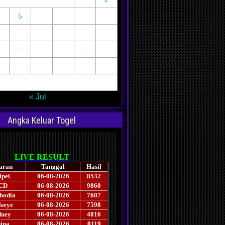
4
5
6
7
8
9
1
12
13
14
15
16
8
19
20
21
22
23
5
26
27
28
29
30
« Jul
Angka Keluar Togel