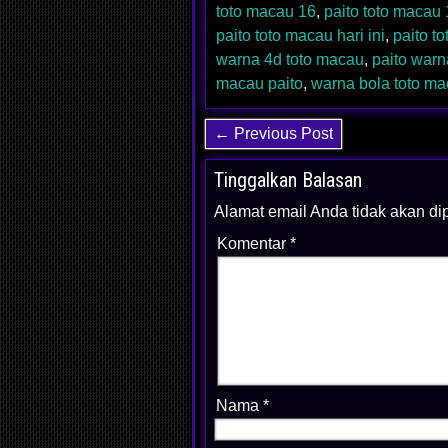
toto macau 16
,
paito toto macau
paito toto macau hari ini
,
paito t
warna 4d toto macau
,
paito warn
macau paito
,
warna bola toto m
← Previous Post
Tinggalkan Balasan
Alamat email Anda tidak akan di
Komentar
*
Nama
*