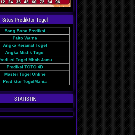
Situs Prediktor Togel
Bang Bona Prediksi
Paito Warna
Angka Keramat Togel
Angka Mistik Togel
Prediksi Togel Mbah Jamu
Prediksi TOTO 4D
Master Togel Online
Prediktor TogelMania
STATISTIK