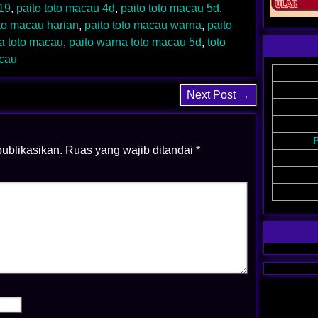
 19
,
paito toto macau 4d
,
paito toto macau 5d
,
oto macau harian
,
paito toto macau warna
,
paito
a toto macau
,
paito warna toto macau 5d
,
toto
acau
Next Post →
publikasikan.
Ruas yang wajib ditandai
*