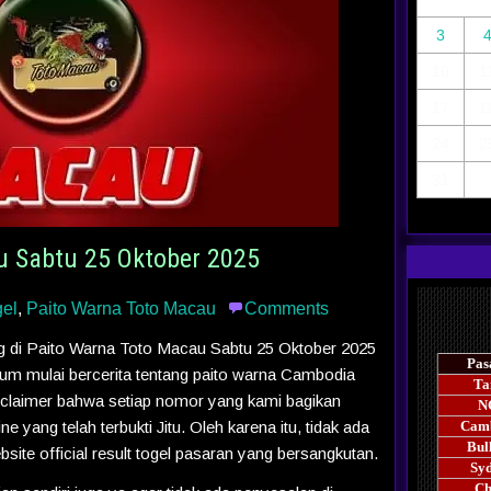
3
10
1
17
1
24
2
31
u Sabtu 25 Oktober 2025
gel
,
Paito Warna Toto Macau
Comments
g di Paito Warna Toto Macau Sabtu 25 Oktober 2025
belum mulai bercerita tentang paito warna Cambodia
sclaimer bahwa setiap nomor yang kami bagikan
 yang telah terbukti Jitu. Oleh karena itu, tidak ada
site official result togel pasaran yang bersangkutan.