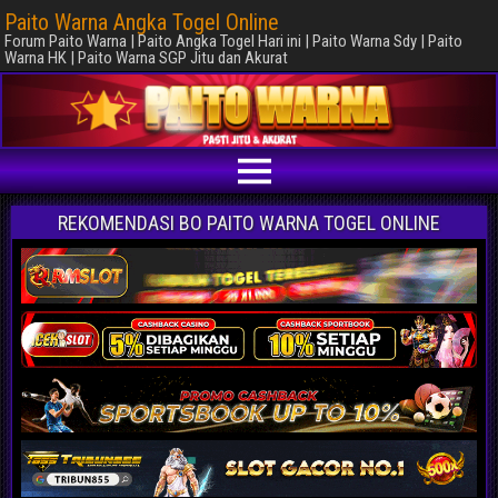
Paito Warna Angka Togel Online
Forum Paito Warna | Paito Angka Togel Hari ini | Paito Warna Sdy | Paito
Warna HK | Paito Warna SGP Jitu dan Akurat
REKOMENDASI BO PAITO WARNA TOGEL ONLINE