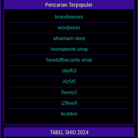
Pencarian Terpopuler
brandswears
wordpress
alhamam store
heimatwerk shop
heartofthecards shop
otwfh3
i4z5t5
3wxsy2
j29vw9
fwvbkm
TABEL SHIO 2024