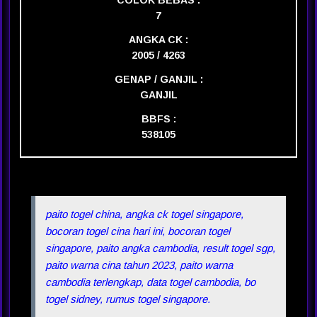
COLOK BEBAS :
7
ANGKA CK :
2005 / 4263
GENAP / GANJIL :
GANJIL
BBFS :
538105
paito togel china, angka ck togel singapore,
bocoran togel cina hari ini, bocoran togel
singapore, paito angka cambodia, result togel sgp,
paito warna cina tahun 2023, paito warna
cambodia terlengkap, data togel cambodia, bo
togel sidney, rumus togel singapore.