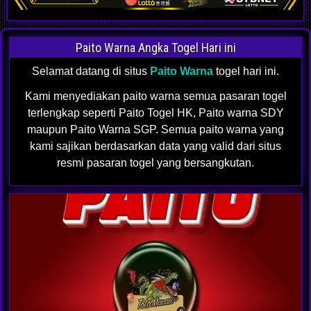
Paito Warna Angka Togel Hari ini
Selamat datang di situs
Paito Warna
togel hari ini.
Kami menyediakan paito warna semua pasaran togel
terlengkap seperti Paito Togel HK, Paito warna SDY
maupun Paito Warna SGP. Semua paito warna yang
kami sajikan berdasarkan data yang valid dari situs
resmi pasaran togel yang bersangkutan.