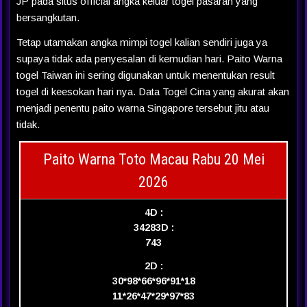
JP pada situs official angka keluar togel pasaran yang
bersangkutan.
Tetap utamakan angka mimpi togel kalian sendiri juga ya
supaya tidak ada penyesalan di kemudian hari. Paito Warna
togel Taiwan ini sering digunakan untuk menentukan result
togel di keesokan hari nya. Data Togel Cina yang akurat akan
menjadi penentu paito warna Singapore tersebut jitu atau
tidak.
Paito Warna Toto Macau Rabu 20 Mei
2026
4D :
3428
3D :
743
2D :
30*98*66*96*91*18
11*26*47*29*97*83