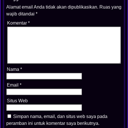
Alamat email Anda tidak akan dipublikasikan.
Ruas yang
wajib ditandai
*
Komentar
*
Nama
*
Email
*
Situs Web
Simpan nama, email, dan situs web saya pada
peramban ini untuk komentar saya berikutnya.