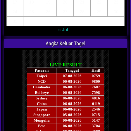
17
18
19
20
21
22
23
24
25
26
27
28
29
30
31
« Jul
Angka Keluar Togel