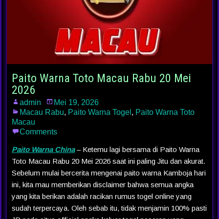
Paito Warna Toto Macau Rabu 20 Mei
2026
admin
Mei 19, 2026
Macau Rabu
,
Paito Warna Togel
,
Paito Warna Toto
Macau
Comments
Paito Warna China
– Ketemu lagi bersama di Paito Warna
Toto Macau Rabu 20 Mei 2026 saat ini paling Jitu dan akurat.
Sebelum mulai bercerita mengenai paito warna Kamboja hari
ini, kita mau memberikan disclaimer bahwa semua angka
yang kita berikan adalah racikan rumus togel online yang
sudah terpercaya. Oleh sebab itu, tidak menjamin 100% pasti