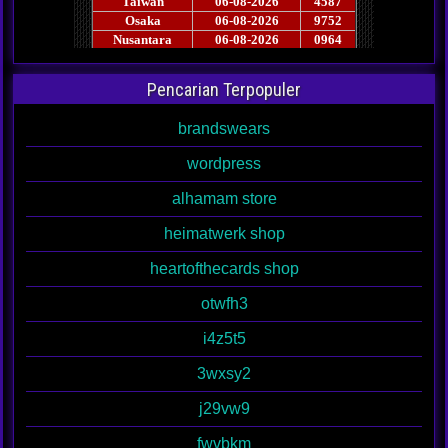
Pencarian Terpopuler
brandswears
wordpress
alhamam store
heimatwerk shop
heartofthecards shop
otwfh3
i4z5t5
3wxsy2
j29vw9
fwvbkm