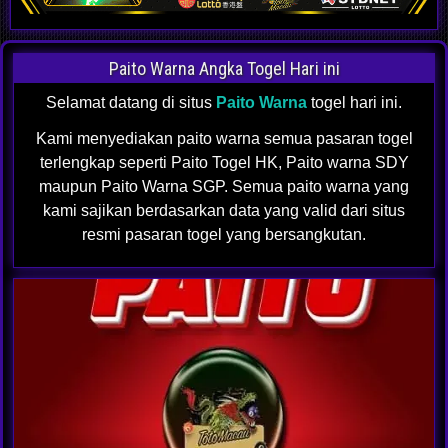
Paito Warna Angka Togel Hari ini
Selamat datang di situs
Paito Warna
togel hari ini.
Kami menyediakan paito warna semua pasaran togel
terlengkap seperti Paito Togel HK, Paito warna SDY
maupun Paito Warna SGP. Semua paito warna yang
kami sajikan berdasarkan data yang valid dari situs
resmi pasaran togel yang bersangkutan.