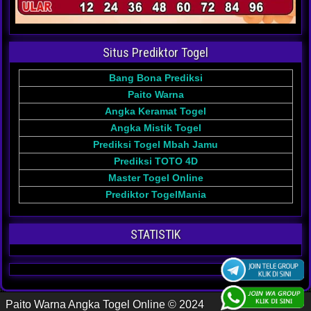
Situs Prediktor Togel
Bang Bona Prediksi
Paito Warna
Angka Keramat Togel
Angka Mistik Togel
Prediksi Togel Mbah Jamu
Prediksi TOTO 4D
Master Togel Online
Prediktor TogelMania
STATISTIK
Paito Warna Angka Togel Online © 2024