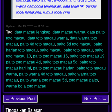
kamboja, paito warna cambodia tahun 2023, paito
warna cambodia terlengkap, data togel hk, bandar
togel hongkong, rumus togel cina.
Updated: Mei 19, 2026 — 11:33 pm
Tag:
data macau lengkap
,
data macau warna
,
data paito
toto macau
,
data toto macau warna
,
data warna toto
macau
,
paito 4d toto macau
,
paito 5d toto macau
,
paito
harian toto macau
,
paito macau
,
paito toto macau
,
paito
toto macau 13
,
paito toto macau 16
,
paito toto macau 19
,
paito toto macau 4d
,
paito toto macau 5d
,
paito toto
macau hari ini
,
paito toto macau harian
,
paito toto macau
warna
,
paito warna 4d toto macau
,
paito warna toto
macau
,
paito warna toto macau 5d
,
toto macau paito
,
warna bola toto macau
← Previous Post
Next Post →
Tinggalkan Balasan