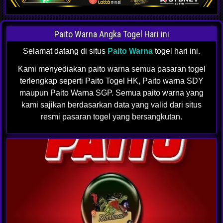
Paito Warna Angka Togel Hari ini
Selamat datang di situs
Paito Warna
togel hari ini.
Kami menyediakan paito warna semua pasaran togel
terlengkap seperti Paito Togel HK, Paito warna SDY
maupun Paito Warna SGP. Semua paito warna yang
kami sajikan berdasarkan data yang valid dari situs
resmi pasaran togel yang bersangkutan.