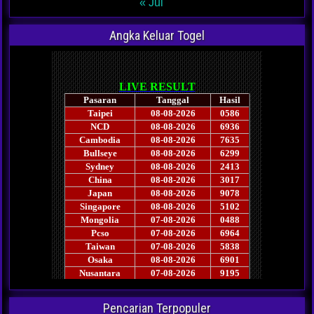
« Jul
Angka Keluar Togel
Pencarian Terpopuler