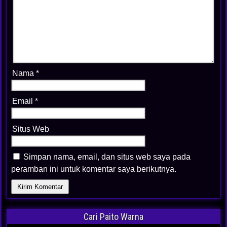
Nama
*
Email
*
Situs Web
Simpan nama, email, dan situs web saya pada
peramban ini untuk komentar saya berikutnya.
Cari Paito Warna