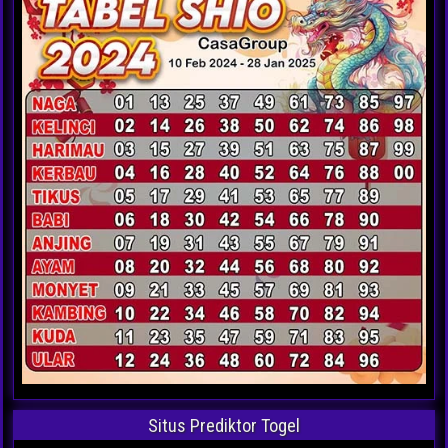
Situs Prediktor Togel