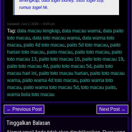
terlengkap, data togel sidney, situs togel sdy,
rumus togel hk.
Updated: Juni 2, 2026 — 8:04 pm
Tag:
data macau lengkap
,
data macau warna
,
data paito
toto macau
,
data toto macau warna
,
data warna toto
macau
,
paito 4d toto macau
,
paito 5d toto macau
,
paito
harian toto macau
,
paito macau
,
paito toto macau
,
paito
toto macau 13
,
paito toto macau 16
,
paito toto macau 19
,
paito toto macau 4d
,
paito toto macau 5d
,
paito toto
macau hari ini
,
paito toto macau harian
,
paito toto macau
warna
,
paito warna 4d toto macau
,
paito warna toto
macau
,
paito warna toto macau 5d
,
toto macau paito
,
warna bola toto macau
← Previous Post
Next Post →
Tinggalkan Balasan