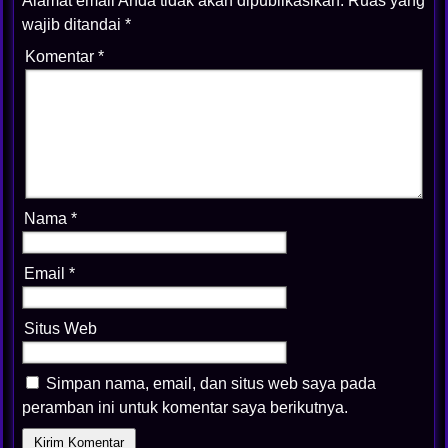
Alamat email Anda tidak akan dipublikasikan.
Ruas yang
wajib ditandai
*
Komentar
*
Nama
*
Email
*
Situs Web
Simpan nama, email, dan situs web saya pada
peramban ini untuk komentar saya berikutnya.