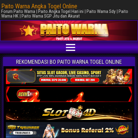
Paito Warna Angka Togel Online
Forum Paito Warna | Paito Angka Togel Hari ini | Paito Warna Sdy | Paito
Warna HK | Paito Warna SGP Jitu dan Akurat
REKOMENDASI BO PAITO WARNA TOGEL ONLINE