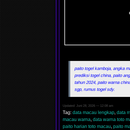
paito togel kamboja, angka mai
prediksi togel china, paito an
tahun 2024, paito warna china 
sgp, rumus togel sdy.
Updated: Juni 28, 2026 — 12:08 am
Tag:
data macau lengkap
,
data 
macau warna
,
data warna toto 
paito harian toto macau
,
paito m