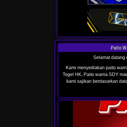
Paito W
Selamat datang d
Kami menyediakan paito warna
Togel HK, Paito warna SDY ma
kami sajikan berdasarkan data