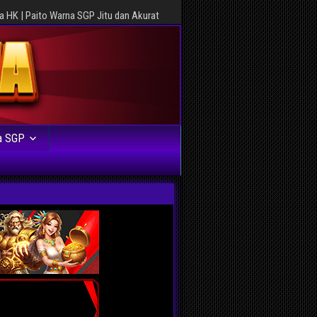
na HK | Paito Warna SGP Jitu dan Akurat
a SGP