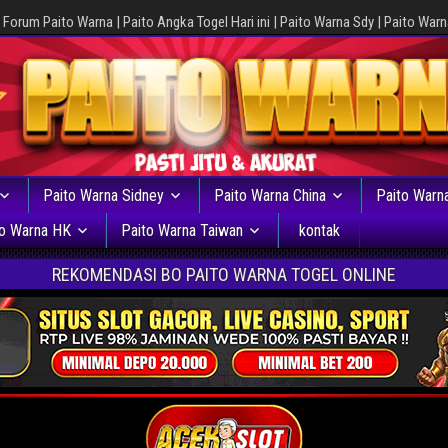
Forum Paito Warna | Paito Angka Togel Hari ini | Paito Warna Sdy | Paito War
Paito Warna Sidney
Paito Warna China
Paito Warn
to Warna HK
Paito Warna Taiwan
kontak
REKOMENDASI BO PAITO WARNA TOGEL ONLINE