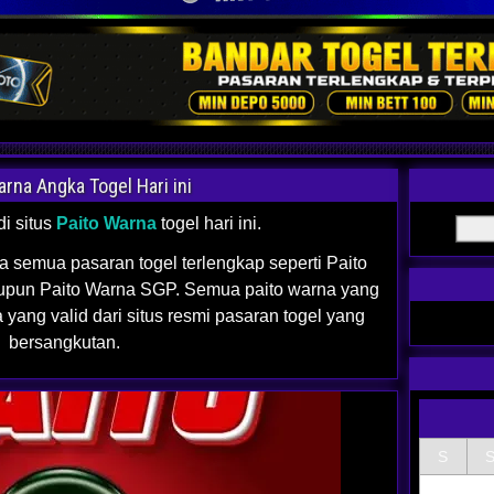
arna Angka Togel Hari ini
i situs
Paito Warna
togel hari ini.
 semua pasaran togel terlengkap seperti Paito
upun Paito Warna SGP. Semua paito warna yang
 yang valid dari situs resmi pasaran togel yang
bersangkutan.
S