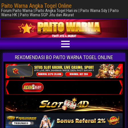
Paito Warna Angka Togel Online
Forum Paito Warna | Paito Angka Togel Hari ini | Paito Warna Sdy | Paito
Warna HK | Paito Warna SGP Jitu dan Akurat
REKOMENDASI BO PAITO WARNA TOGEL ONLINE