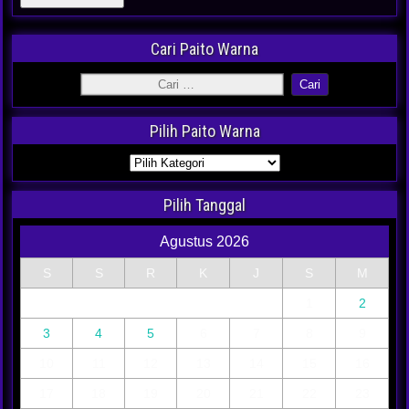
Cari Paito Warna
Pilih Paito Warna
Pilih Tanggal
Agustus 2026
S
S
R
K
J
S
M
1
2
3
4
5
6
7
8
9
10
11
12
13
14
15
16
17
18
19
20
21
22
23