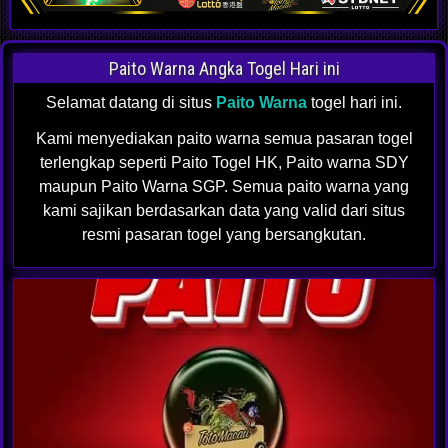
Paito Warna Angka Togel Hari ini
Selamat datang di situs
Paito Warna
togel hari ini.
Kami menyediakan paito warna semua pasaran togel
terlengkap seperti Paito Togel HK, Paito warna SDY
maupun Paito Warna SGP. Semua paito warna yang
kami sajikan berdasarkan data yang valid dari situs
resmi pasaran togel yang bersangkutan.