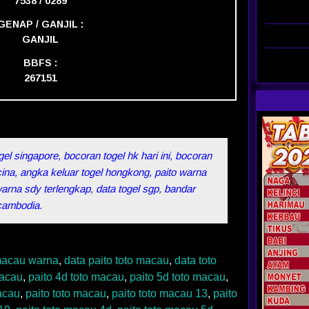
7538 / 0289
GENAP / GANJIL :
GANJIL
BBFS :
267151
gel singapore, bocoran togel hk hari ini, bocoran
cina, angka keluar togel hongkong, paito warna
arna sdy terlengkap, data togel sgp, bandar
cambodia.
macau warna
,
data paito toto macau
,
data toto
macau
,
paito 4d toto macau
,
paito 5d toto macau
,
acau
,
paito toto macau
,
paito toto macau 13
,
paito