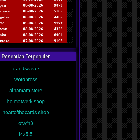
Pencarian Terpopuler
brandswears
wordpress
alhamam store
heimatwerk shop
heartofthecards shop
otwfh3
i4z5t5