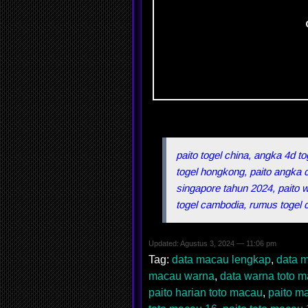
paito togel china, angka 4d to
togel hongkong, paito angka 
singapore tahun 2024, paito w
togel cambodia, rumus togel 
Updated: Agustus 3, 2024 — 11:06 pm
Tag:
data macau lengkap
,
data 
macau warna
,
data warna toto 
paito harian toto macau
,
paito m