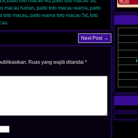
 19
,
paito toto macau 4d
,
paito toto macau 5d
,
oto macau harian
,
paito toto macau warna
,
paito
a toto macau
,
paito warna toto macau 5d
,
toto
acau
Next Post →
publikasikan.
Ruas yang wajib ditandai
*