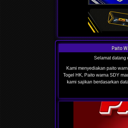
Paito W
Selamat datang d
Kami menyediakan paito warna
Togel HK, Paito warna SDY ma
kami sajikan berdasarkan data