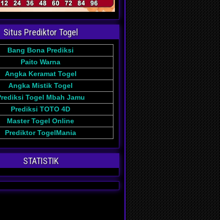
Situs Prediktor Togel
Bang Bona Prediksi
Paito Warna
Angka Keramat Togel
Angka Mistik Togel
Prediksi Togel Mbah Jamu
Prediksi TOTO 4D
Master Togel Online
Prediktor TogelMania
STATISTIK