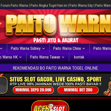
Forum Paito Warna | Paito Angka Togel Hari ini | Paito Warna Sdy | Paito War
Paito Warna Sidney
Paito Warna China
Paito Warn
to Warna HK
Paito Warna Taiwan
kontak
REKOMENDASI BO PAITO WARNA TOGEL ONLINE