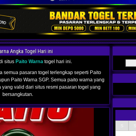
arna Angka Togel Hari ini
i situs
Paito Warna
togel hari ini.
 semua pasaran togel terlengkap seperti Paito
upun Paito Warna SGP. Semua paito warna yang
 yang valid dari situs resmi pasaran togel yang
bersangkutan.
S