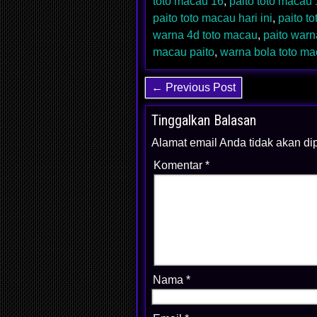
toto macau 16
,
paito toto macau
paito toto macau hari ini
,
paito t
warna 4d toto macau
,
paito warn
macau paito
,
warna bola toto m
← Previous Post
Tinggalkan Balasan
Alamat email Anda tidak akan di
Komentar
*
Nama
*