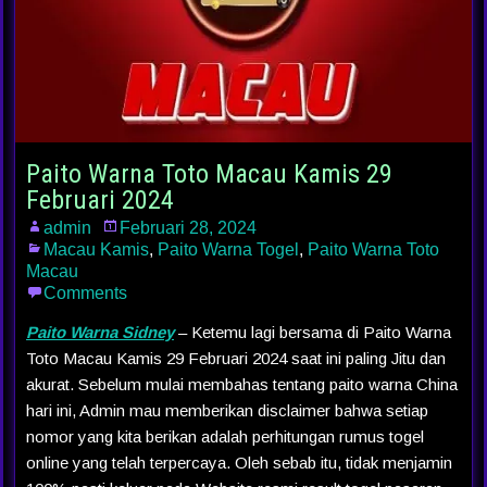
Paito Warna Toto Macau Kamis 29
Februari 2024
admin
Februari 28, 2024
Macau Kamis
,
Paito Warna Togel
,
Paito Warna Toto
Macau
Comments
Paito Warna Sidney
– Ketemu lagi bersama di Paito Warna
Toto Macau Kamis 29 Februari 2024 saat ini paling Jitu dan
akurat. Sebelum mulai membahas tentang paito warna China
hari ini, Admin mau memberikan disclaimer bahwa setiap
nomor yang kita berikan adalah perhitungan rumus togel
online yang telah terpercaya. Oleh sebab itu, tidak menjamin