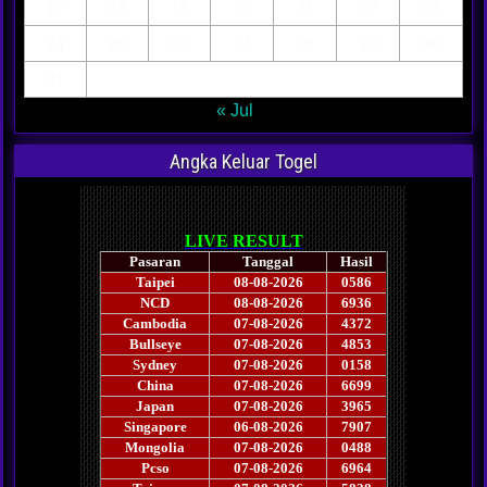
17
18
19
20
21
22
23
24
25
26
27
28
29
30
31
« Jul
Angka Keluar Togel