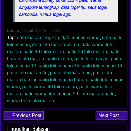
paito warna sidney tahun 2024, paito warna
singapore terlengkap, data togel hk, situs togel
cambodia, rumus togel sgp.
Updated: Februari 28, 2024 — 1:02 pm
Tag:
data macau lengkap
,
data macau warna
,
data paito
toto macau
,
data toto macau warna
,
data warna toto
macau
,
paito 4d toto macau
,
paito 5d toto macau
,
paito
harian toto macau
,
paito macau
,
paito toto macau
,
paito
toto macau 13
,
paito toto macau 16
,
paito toto macau 19
,
paito toto macau 4d
,
paito toto macau 5d
,
paito toto
macau hari ini
,
paito toto macau harian
,
paito toto macau
warna
,
paito warna 4d toto macau
,
paito warna toto
macau
,
paito warna toto macau 5d
,
toto macau paito
,
warna bola toto macau
← Previous Post
Next Post →
Tinggalkan Balasan