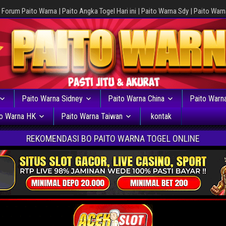
Forum Paito Warna | Paito Angka Togel Hari ini | Paito Warna Sdy | Paito War
Paito Warna Sidney
Paito Warna China
Paito Warn
to Warna HK
Paito Warna Taiwan
kontak
REKOMENDASI BO PAITO WARNA TOGEL ONLINE