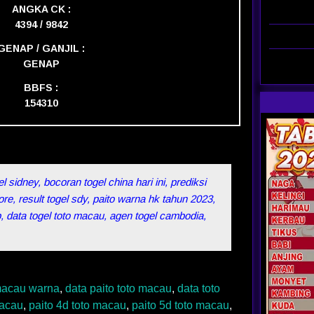
ANGKA CK :
4394 / 9842
GENAP / GANJIL :
GENAP
BBFS :
154310
l sidney, bocoran togel china hari ini, prediksi
re, result togel sdy, paito warna hk tahun 2023,
, data togel toto macau, agen togel cambodia,
macau warna
,
data paito toto macau
,
data toto
macau
,
paito 4d toto macau
,
paito 5d toto macau
,