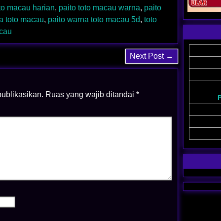
oto macau harian
,
paito toto macau warna
,
paito
a toto macau
,
paito warna toto macau 5d
,
toto
acau
Next Post →
publikasikan.
Ruas yang wajib ditandai
*