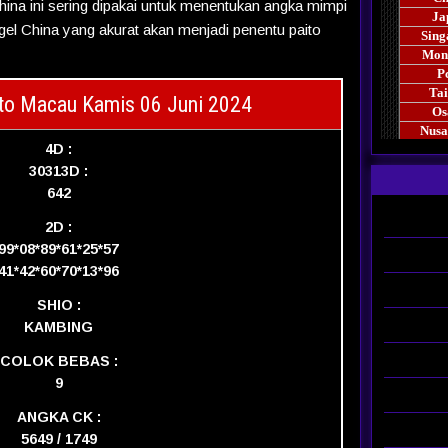
hina ini sering dipakai untuk menentukan angka mimpi
ogel China yang akurat akan menjadi penentu paito
to Macau Kamis 06 Juni 2024
4D :
3031
3D :
642
2D :
99*08*89*61*25*57
41*42*60*70*13*96
SHIO :
KAMBING
COLOK BEBAS :
9
ANGKA CK :
5649 / 1749