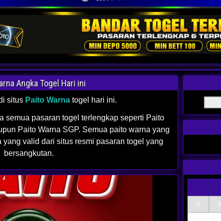
arna Angka Togel Hari ini
i situs
Paito Warna
togel hari ini.
 semua pasaran togel terlengkap seperti Paito
upun Paito Warna SGP. Semua paito warna yang
 yang valid dari situs resmi pasaran togel yang
bersangkutan.
S