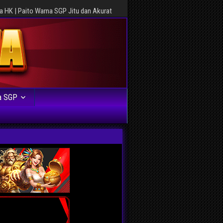
na HK | Paito Warna SGP Jitu dan Akurat
a SGP