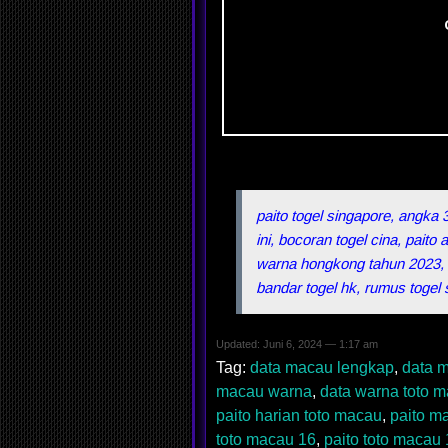
paito togel singapore, angka 
ini, bocoran togel cina, paito
warna hongkong tahun 2023, p
bandar togel hk, rumus togel 
Updated: Juni 6, 2024 — 1:17 am
Tag:
data macau lengkap
,
data 
macau warna
,
data warna toto 
paito harian toto macau
,
paito m
toto macau 16
,
paito toto macau