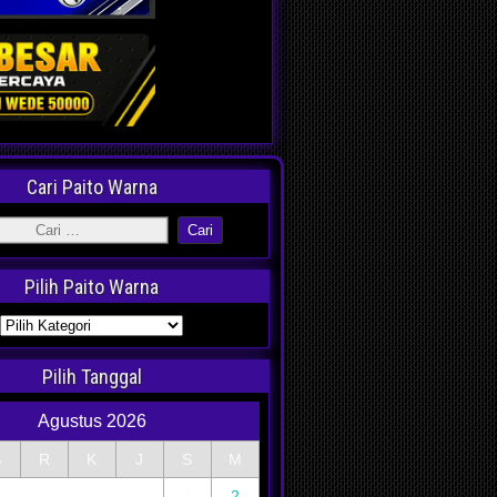
Cari Paito Warna
Pilih Paito Warna
Pilih Tanggal
Agustus 2026
S
R
K
J
S
M
1
2