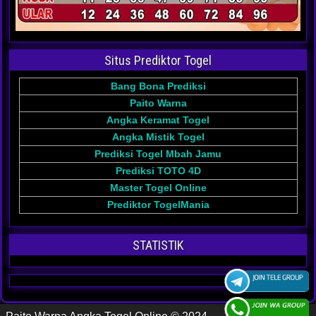
Situs Prediktor Togel
Bang Bona Prediksi
Paito Warna
Angka Keramat Togel
Angka Mistik Togel
Prediksi Togel Mbah Jamu
Prediksi TOTO 4D
Master Togel Online
Prediktor TogelMania
STATISTIK