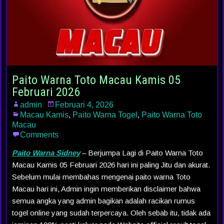
Paito Warna Toto Macau Kamis 05
Februari 2026
admin
Februari 4, 2026
Macau Kamis
,
Paito Warna Togel
,
Paito Warna Toto
Macau
Comments
Paito Warna Sidney
– Berjumpa Lagi di Paito Warna Toto
Macau Kamis 05 Februari 2026 hari ini paling Jitu dan akurat.
Sebelum mulai membahas mengenai paito warna Toto
Macau hari ini, Admin ingin memberikan disclaimer bahwa
semua angka yang admin bagikan adalah racikan rumus
togel online yang sudah terpercaya. Oleh sebab itu, tidak ada