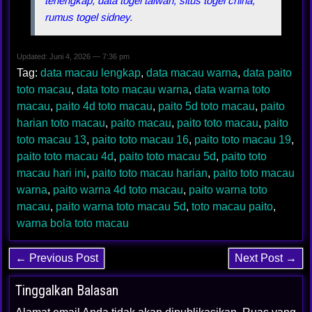
terlengkap, data togel taiwan, situs togel china,
rumus togel sidney.
Updated: Juni 4, 2026 — 7:36 pm
Tag:
data macau lengkap
,
data macau warna
,
data paito
toto macau
,
data toto macau warna
,
data warna toto
macau
,
paito 4d toto macau
,
paito 5d toto macau
,
paito
harian toto macau
,
paito macau
,
paito toto macau
,
paito
toto macau 13
,
paito toto macau 16
,
paito toto macau 19
,
paito toto macau 4d
,
paito toto macau 5d
,
paito toto
macau hari ini
,
paito toto macau harian
,
paito toto macau
warna
,
paito warna 4d toto macau
,
paito warna toto
macau
,
paito warna toto macau 5d
,
toto macau paito
,
warna bola toto macau
← Previous Post
Next Post →
Tinggalkan Balasan