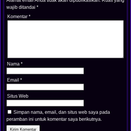
Alamat email Anda tidak akan dipublikasikan.
Ruas yang
wajib ditandai
*
Komentar
*
Nama
*
Email
*
Situs Web
Simpan nama, email, dan situs web saya pada
peramban ini untuk komentar saya berikutnya.