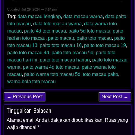
Updated: Juli 29, 2024 — 7:14 pm
Tag:
data macau lengkap
,
data macau warna
,
data paito
toto macau
,
data toto macau warna
,
data warna toto
macau
,
paito 4d toto macau
,
paito 5d toto macau
,
paito
harian toto macau
,
paito macau
,
paito toto macau
,
paito
toto macau 13
,
paito toto macau 16
,
paito toto macau 19
,
paito toto macau 4d
,
paito toto macau 5d
,
paito toto
macau hari ini
,
paito toto macau harian
,
paito toto macau
warna
,
paito warna 4d toto macau
,
paito warna toto
macau
,
paito warna toto macau 5d
,
toto macau paito
,
warna bola toto macau
← Previous Post
Next Post →
Tinggalkan Balasan
Alamat email Anda tidak akan dipublikasikan.
Ruas yang
wajib ditandai
*