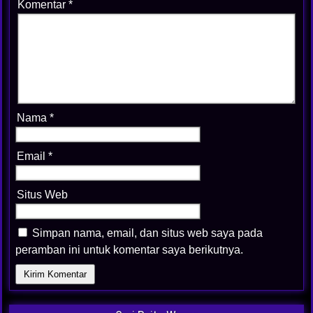
Komentar
*
Nama
*
Email
*
Situs Web
Simpan nama, email, dan situs web saya pada
peramban ini untuk komentar saya berikutnya.