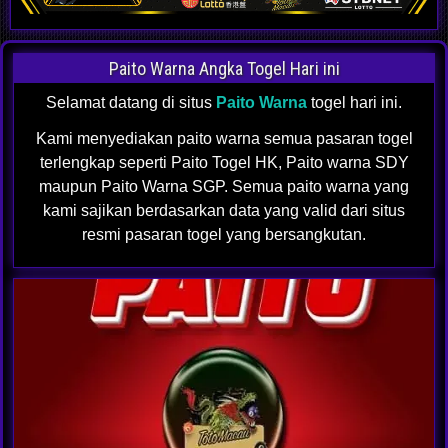
Paito Warna Angka Togel Hari ini
Selamat datang di situs
Paito Warna
togel hari ini.
Kami menyediakan paito warna semua pasaran togel
terlengkap seperti Paito Togel HK, Paito warna SDY
maupun Paito Warna SGP. Semua paito warna yang
kami sajikan berdasarkan data yang valid dari situs
resmi pasaran togel yang bersangkutan.