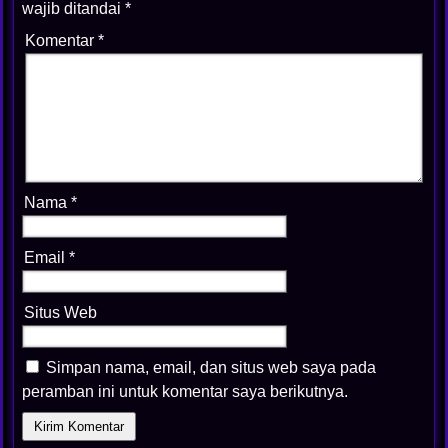
wajib ditandai
*
Komentar
*
Nama
*
Email
*
Situs Web
Simpan nama, email, dan situs web saya pada
peramban ini untuk komentar saya berikutnya.