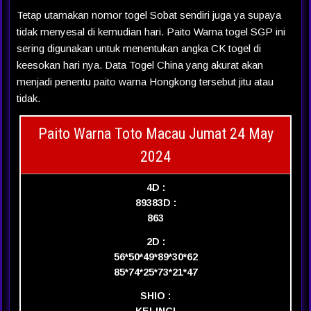
Tetap utamakan nomor togel Sobat sendiri juga ya supaya
tidak menyesal di kemudian hari. Paito Warna togel SGP ini
sering digunakan untuk menentukan angka CK togel di
keesokan hari nya. Data Togel China yang akurat akan
menjadi penentu paito warna Hongkong tersebut jitu atau
tidak.
Paito Warna Toto Macau Jumat 24 May
2024
4D :
8938
3D :
863
2D :
56*50*49*89*30*62
85*74*25*73*21*47
SHIO :