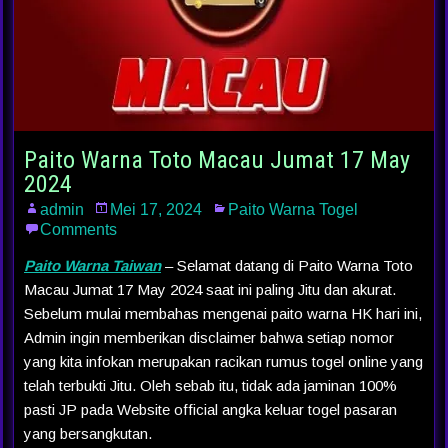
Paito Warna Toto Macau Jumat 17 May
2024
admin
Mei 17, 2024
Paito Warna Togel
Comments
Paito Warna Taiwan
– Selamat datang di Paito Warna Toto
Macau Jumat 17 May 2024 saat ini paling Jitu dan akurat.
Sebelum mulai membahas mengenai paito warna HK hari ini,
Admin ingin memberikan disclaimer bahwa setiap nomor
yang kita infokan merupakan racikan rumus togel online yang
telah terbukti Jitu. Oleh sebab itu, tidak ada jaminan 100%
pasti JP pada Website official angka keluar togel pasaran
yang bersangkutan.