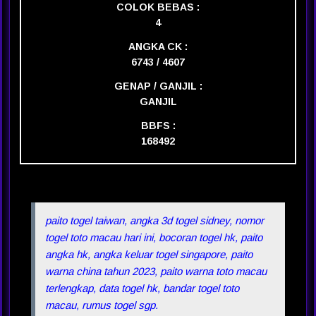
COLOK BEBAS :
4
ANGKA CK :
6743 / 4607
GENAP / GANJIL :
GANJIL
BBFS :
168492
paito togel taiwan, angka 3d togel sidney, nomor
togel toto macau hari ini, bocoran togel hk, paito
angka hk, angka keluar togel singapore, paito
warna china tahun 2023, paito warna toto macau
terlengkap, data togel hk, bandar togel toto
macau, rumus togel sgp.