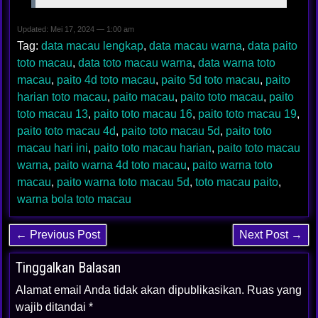
Updated: Mei 17, 2024 — 1:00 am
Tag:
data macau lengkap
,
data macau warna
,
data paito
toto macau
,
data toto macau warna
,
data warna toto
macau
,
paito 4d toto macau
,
paito 5d toto macau
,
paito
harian toto macau
,
paito macau
,
paito toto macau
,
paito
toto macau 13
,
paito toto macau 16
,
paito toto macau 19
,
paito toto macau 4d
,
paito toto macau 5d
,
paito toto
macau hari ini
,
paito toto macau harian
,
paito toto macau
warna
,
paito warna 4d toto macau
,
paito warna toto
macau
,
paito warna toto macau 5d
,
toto macau paito
,
warna bola toto macau
← Previous Post
Next Post →
Tinggalkan Balasan
Alamat email Anda tidak akan dipublikasikan.
Ruas yang
wajib ditandai
*