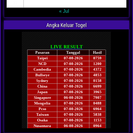
31
« Jul
Angka Keluar Togel