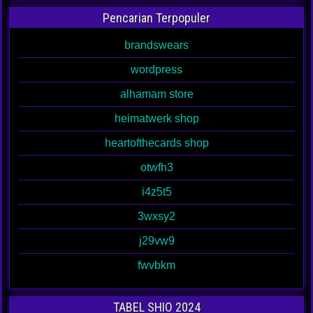
Pencarian Terpopuler
brandswears
wordpress
alhamam store
heimatwerk shop
heartofthecards shop
otwfh3
i4z5t5
3wxsy2
j29vw9
fwvbkm
TABEL SHIO 2024