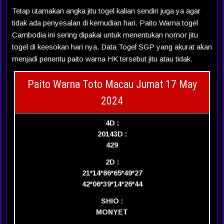
Tetap utamakan angka jitu togel kalian sendiri juga ya agar
tidak ada penyesalan di kemudian hari. Paito Warna togel
Cambodia ini sering dipakai untuk menentukan nomor jitu
togel di keesokan hari nya. Data Togel SGP yang akurat akan
menjadi penentu paito warna HK tersebut jitu atau tidak.
Paito Warna Toto Macau Jumat 17 May
2024
4D :
2014
3D :
429
2D :
21*14*86*65*49*27
42*06*39*14*26*44
SHIO :
MONYET