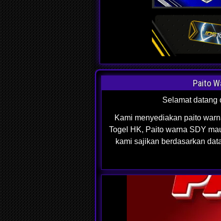
Paito W
Selamat datang d
Kami menyediakan paito warna
Togel HK, Paito warna SDY ma
kami sajikan berdasarkan data