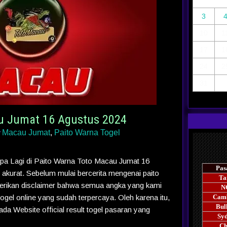
3
10
1
17
1
24
2
31
u Jumat 16 Agustus 2024
Macau Jumat
,
Paito Warna Togel
pa Lagi di Paito Warna Toto Macau Jumat 16
an akurat. Sebelum mulai bercerita mengenai paito
berikan disclaimer bahwa semua angka yang kami
gel online yang sudah terpercaya. Oleh karena itu,
da Website official result togel pasaran yang