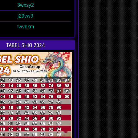
3wxsy2
j29vw9
fwvbkm
TABEL SHIO 2024