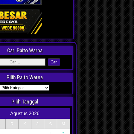
Cari Paito Warna
Pilih Paito Warna
Pilih Tanggal
Agustus 2026
S
R
K
J
S
M
1
2