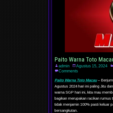
Paito Warna Toto Maca
admin
Agustus 15, 2024
Comments
Paito Warna Toto Macau
– Berjum
Agustus 2024 hari ini paling Jitu d
warna SGP hari ini, kita mau mem
bagikan merupakan racikan rumus to
tidak menjamin 100% pasti keluar pa
bersangkutan.