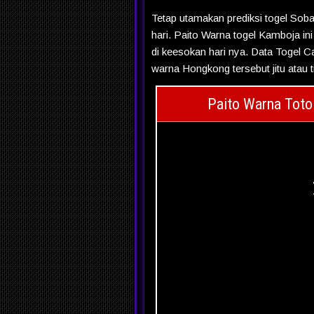
Tetap utamakan prediksi togel Soba
hari. Paito Warna togel Kamboja in
di keesokan hari nya. Data Togel 
warna Hongkong tersebut jitu atau t
Paito Warna Tot