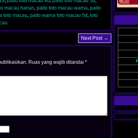
 19
,
paito toto macau 4d
,
paito toto macau 5d
,
oto macau harian
,
paito toto macau warna
,
paito
a toto macau
,
paito warna toto macau 5d
,
toto
acau
Next Post →
publikasikan.
Ruas yang wajib ditandai
*