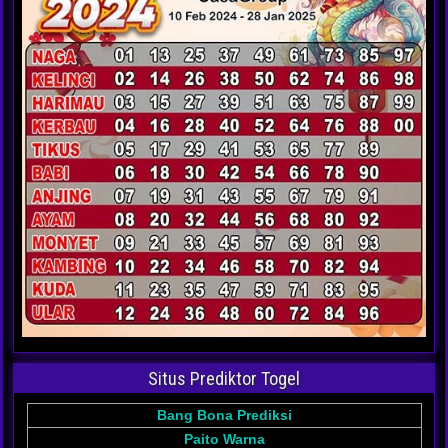
Situs Prediktor Togel
Bang Bona Prediksi
Paito Warna