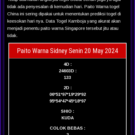
tidak ada penyesalan di kemudian hari. Paito Warna togel
China ini sering dipakai untuk menentukan prediksi togel di
keesokan hari nya. Data Togel Kamboja yang akurat akan
menjadi penentu paito warna Singapore tersebut jitu atau
tidak.
Paito Warna Sidney Senin 20 May 2024
4D :
2460
3D :
133
2D :
06*51*97*19*29*92
95*54*47*45*18*97
SHIO :
KUDA
COLOK BEBAS :
2