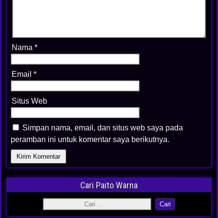
Nama
*
Email
*
Situs Web
Simpan nama, email, dan situs web saya pada
peramban ini untuk komentar saya berikutnya.
Cari Paito Warna