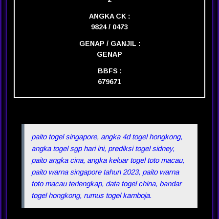
ANGKA CK :
9824 / 0473
GENAP / GANJIL :
GENAP
BBFS :
679671
paito togel singapore, angka 4d togel hongkong,
angka togel sgp hari ini, prediksi togel sidney,
paito angka cina, angka keluar togel toto macau,
paito warna singapore tahun 2023, paito warna
toto macau terlengkap, data togel china, bandar
togel hongkong, rumus togel kamboja.