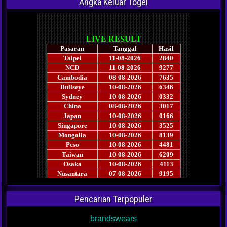
Angka Keluar Togel
Pencarian Terpopuler
brandswears