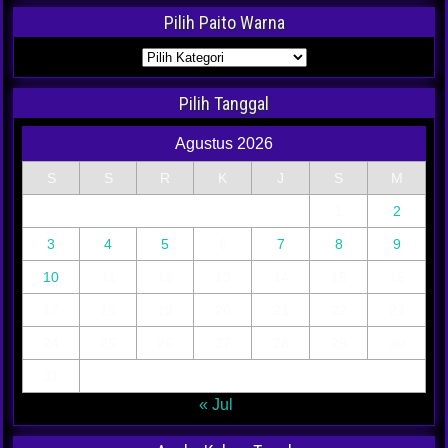
Pilih Paito Warna
Pilih Tanggal
Agustus 2026
S
S
R
K
J
S
M
1
2
3
4
5
6
7
8
9
10
11
12
13
14
15
16
17
18
19
20
21
22
23
24
25
26
27
28
29
30
31
« Jul