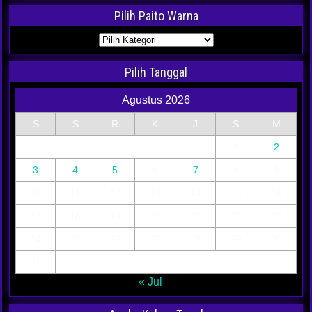
Pilih Paito Warna
Pilih Tanggal
Agustus 2026
S
S
R
K
J
S
M
1
2
3
4
5
6
7
8
9
10
11
12
13
14
15
16
17
18
19
20
21
22
23
24
25
26
27
28
29
30
31
« Jul