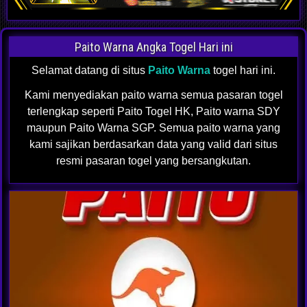
Paito Warna Angka Togel Hari ini
Selamat datang di situs
Paito Warna
togel hari ini.
Kami menyediakan paito warna semua pasaran togel
terlengkap seperti Paito Togel HK, Paito warna SDY
maupun Paito Warna SGP. Semua paito warna yang
kami sajikan berdasarkan data yang valid dari situs
resmi pasaran togel yang bersangkutan.