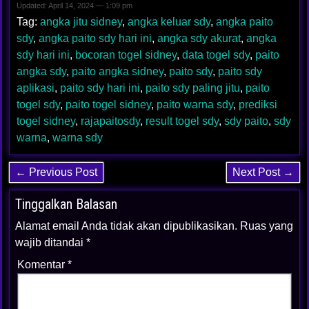
Updated: April 14, 2024 — 1:09 pm
Tag:
angka jitu sidney
,
angka keluar sdy
,
angka paito
sdy
,
angka paito sdy hari ini
,
angka sdy akurat
,
angka
sdy hari ini
,
bocoran togel sidney
,
data togel sdy
,
paito
angka sdy
,
paito angka sidney
,
paito sdy
,
paito sdy
aplikasi
,
paito sdy hari ini
,
paito sdy paling jitu
,
paito
togel sdy
,
paito togel sidney
,
paito warna sdy
,
prediksi
togel sidney
,
rajapaitosdy
,
result togel sdy
,
sdy paito
,
sdy
warna
,
warna sdy
← Previous Post
Next Post →
Tinggalkan Balasan
Alamat email Anda tidak akan dipublikasikan.
Ruas yang
wajib ditandai
*
Komentar
*