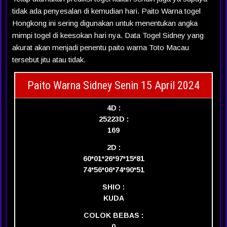
tidak ada penyesalan di kemudian hari. Paito Warna togel
Hongkong ini sering digunakan untuk menentukan angka
mimpi togel di keesokan hari nya. Data Togel Sidney yang
akurat akan menjadi penentu paito warna Toto Macau
tersebut jitu atau tidak.
Paito Warna Sidney Senin 15 April 2024
4D :
2522
3D :
169
2D :
60*01*26*97*15*81
74*56*06*74*90*51
SHIO :
KUDA
COLOK BEBAS :
0