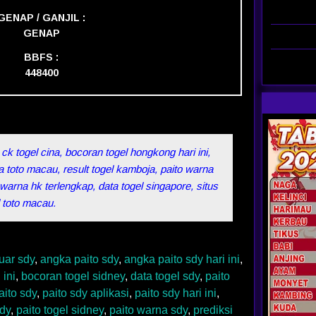
GENAP / GANJIL :
GENAP
BBFS :
448400
ck togel cina, bocoran togel hongkong hari ini,
ka toto macau, result togel kamboja, paito warna
warna hk terlengkap, data togel singapore, situs
 toto macau.
uar sdy
,
angka paito sdy
,
angka paito sdy hari ini
,
 ini
,
bocoran togel sidney
,
data togel sdy
,
paito
aito sdy
,
paito sdy aplikasi
,
paito sdy hari ini
,
sdy
,
paito togel sidney
,
paito warna sdy
,
prediksi