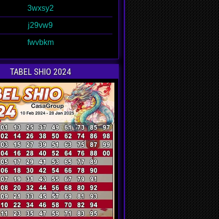
3wxsy2
j29vw9
fwvbkm
TABEL SHIO 2024