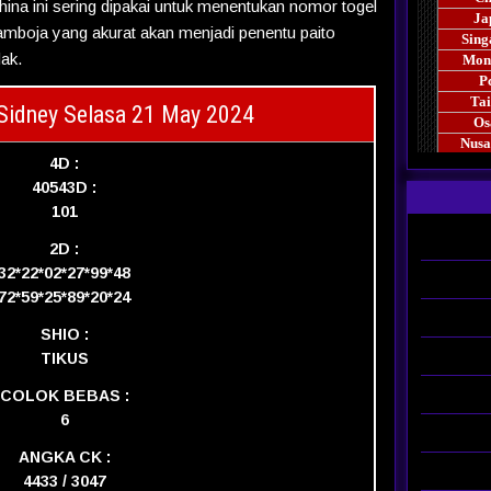
hina ini sering dipakai untuk menentukan nomor togel
amboja yang akurat akan menjadi penentu paito
dak.
Sidney Selasa 21 May 2024
4D :
4054
3D :
101
2D :
32*22*02*27*99*48
72*59*25*89*20*24
SHIO :
TIKUS
COLOK BEBAS :
6
ANGKA CK :
4433 / 3047