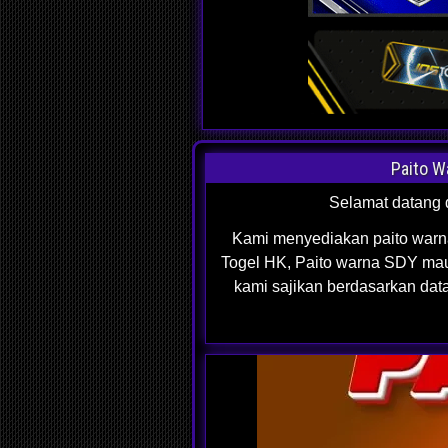
Paito W
Selamat datang d
Kami menyediakan paito warna
Togel HK, Paito warna SDY ma
kami sajikan berdasarkan data