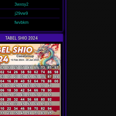
3wxsy2
j29vw9
fwvbkm
TABEL SHIO 2024