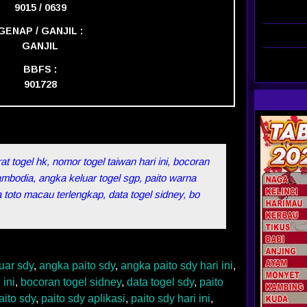
9015 / 0639
GENAP / GANJIL :
GANJIL
BBFS :
901728
at togel hk, nomor togel taiwan hari ini, bocoran
ambodia, angka keluar togel sgp, paito warna
 toto macau terlengkap, data togel sidney, bo
.
uar sdy
,
angka paito sdy
,
angka paito sdy hari ini
,
 ini
,
bocoran togel sidney
,
data togel sdy
,
paito
aito sdy
,
paito sdy aplikasi
,
paito sdy hari ini
,