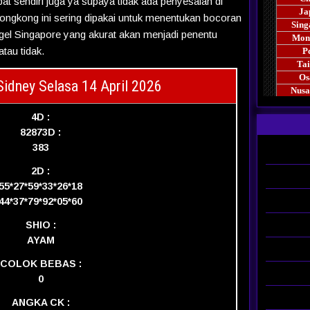
at sendiri juga ya supaya tidak ada penyesalan di
Hongkong ini sering dipakai untuk menentukan bocoran
ogel Singapore yang akurat akan menjadi penentu
atau tidak.
Sidney Selasa 14 April 2026
4D :
8287
3D :
383
2D :
55*27*59*33*26*18
44*37*79*92*05*60
SHIO :
AYAM
COLOK BEBAS :
0
ANGKA CK :