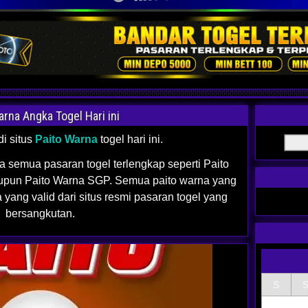
arna Angka Togel Hari ini
i situs
Paito Warna
togel hari ini.
 semua pasaran togel terlengkap seperti Paito
upun Paito Warna SGP. Semua paito warna yang
 yang valid dari situs resmi pasaran togel yang
bersangkutan.
S