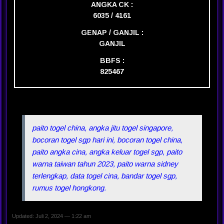
ANGKA CK :
6035 / 4161
GENAP / GANJIL :
GANJIL
BBFS :
825467
paito togel china, angka jitu togel singapore,
bocoran togel sgp hari ini, bocoran togel china,
paito angka cina, angka keluar togel sgp, paito
warna taiwan tahun 2023, paito warna sidney
terlengkap, data togel cina, bandar togel sgp,
rumus togel hongkong.
Updated: Juli 2, 2024 — 1:22 am