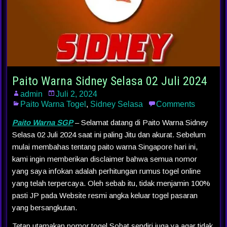
Paito Warna Sidney Selasa 02 Juli 2024
admin
Juli 2, 2024
Paito Warna Togel
,
Sidney Selasa
Comments
Paito Warna SGP
– Selamat datang di Paito Warna Sidney
Selasa 02 Juli 2024 saat ini paling Jitu dan akurat. Sebelum
mulai membahas tentang paito warna Singapore hari ini,
kami ingin memberikan disclaimer bahwa semua nomor
yang saya infokan adalah perhitungan rumus togel online
yang telah terpercaya. Oleh sebab itu, tidak menjamin 100%
pasti JP pada Website resmi angka keluar togel pasaran
yang bersangkutan.
Tetap utamakan nomor togel Sobat sendiri juga ya agar tidak