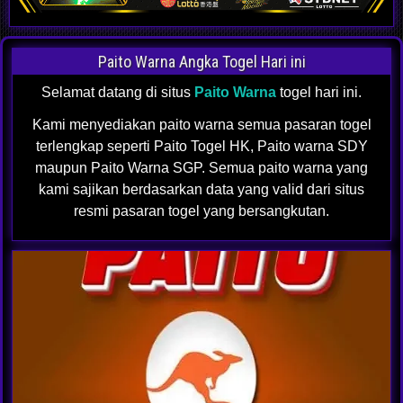
Paito Warna Angka Togel Hari ini
Selamat datang di situs
Paito Warna
togel hari ini.
Kami menyediakan paito warna semua pasaran togel
terlengkap seperti Paito Togel HK, Paito warna SDY
maupun Paito Warna SGP. Semua paito warna yang
kami sajikan berdasarkan data yang valid dari situs
resmi pasaran togel yang bersangkutan.