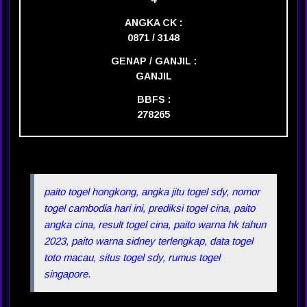
ANGKA CK :
0871 / 3148
GENAP / GANJIL :
GANJIL
BBFS :
278265
paito togel hongkong, angka jitu togel sdy, nomor
togel cambodia hari ini, prediksi togel cina, paito
angka cina, result togel cina, paito warna hk tahun
2023, paito warna sidney terlengkap, data togel
toto macau, situs togel sdy, rumus togel
singapore.