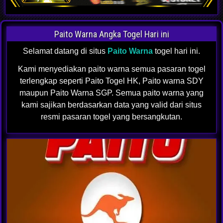
Paito Warna Angka Togel Hari ini
Selamat datang di situs
Paito Warna
togel hari ini.
Kami menyediakan paito warna semua pasaran togel
terlengkap seperti Paito Togel HK, Paito warna SDY
maupun Paito Warna SGP. Semua paito warna yang
kami sajikan berdasarkan data yang valid dari situs
resmi pasaran togel yang bersangkutan.