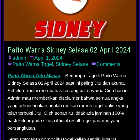
Paito Warna Sidney Selasa 02 April 2024
admin
April 1, 2024
Paito Warna Togel
,
Sidney Selasa
Comments
Paito Warna Toto Macau
– Berjumpa Lagi di Paito Warna
Sidney Selasa 02 April 2024 saat ini paling Jitu dan akurat.
Sebelum mulai membahas tentang paito warna Cina hari ini,
Admin mau memberikan disclaimer bahwa semua angka
yang admin berikan adalah racikan rumus togel online yang
telah terbukti Jitu. Oleh sebab itu, tidak ada jaminan 100%
pasti keluar pada situs official result togel pasaran yang
bersangkutan.
Tetap utamakan nomor jitu togel kalian sendiri juga ya