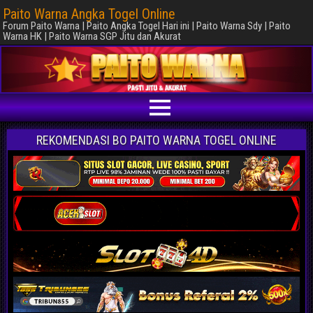
Paito Warna Angka Togel Online
Forum Paito Warna | Paito Angka Togel Hari ini | Paito Warna Sdy | Paito
Warna HK | Paito Warna SGP Jitu dan Akurat
REKOMENDASI BO PAITO WARNA TOGEL ONLINE