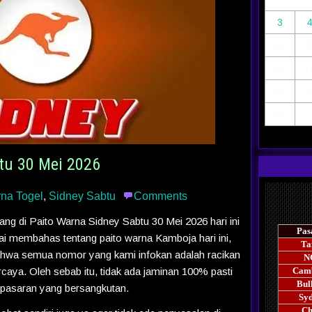
3
10
1
17
1
24
2
31
tu 30 Mei 2026
rna Togel
,
Sidney Sabtu
Comments
ng di Paito Warna Sidney Sabtu 30 Mei 2026 hari ini
lai membahas tentang paito warna Kamboja hari ini,
bahwa semua nomor yang kami infokan adalah racikan
rcaya. Oleh sebab itu, tidak ada jaminan 100% pasti
l pasaran yang bersangkutan.