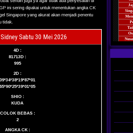
bat sendiri juga ya agar tidak ada penyesalan di
SGP ini sering dipakai untuk menentukan angka CK
ogel Singapore yang akurat akan menjadi penentu
 tidak.
 Sidney Sabtu 30 Mei 2026
4D :
8171
3D :
995
2D :
09*34*38*19*87*01
65*90*25*39*01*05
SHIO :
KUDA
COLOK BEBAS :
2
ANGKA CK :