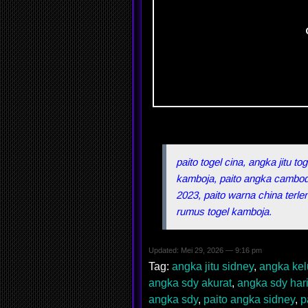
paito togel cina, angka jitu to
kamboja, paito angka cambodi
2023, paito warna china terle
rumus togel kamboja.
Updated: Mei 29, 2026 — 9:16 pm
Tag:
angka jitu sidney
,
angka kel
angka sdy akurat
,
angka sdy hari
angka sdy
,
paito angka sidney
,
p