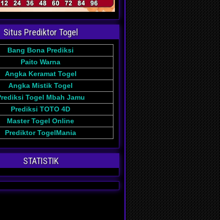
Situs Prediktor Togel
Bang Bona Prediksi
Paito Warna
Angka Keramat Togel
Angka Mistik Togel
Prediksi Togel Mbah Jamu
Prediksi TOTO 4D
Master Togel Online
Prediktor TogelMania
STATISTIK