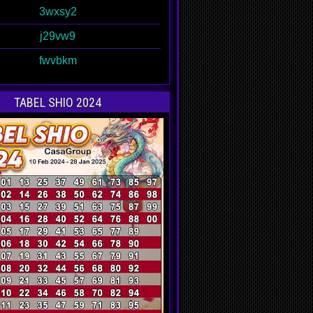
3wxsy2
j29vw9
fwvbkm
TABEL SHIO 2024