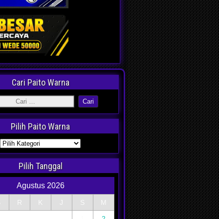
Cari Paito Warna
Pilih Paito Warna
Pilih Tanggal
Agustus 2026
S
R
K
J
S
M
1
2