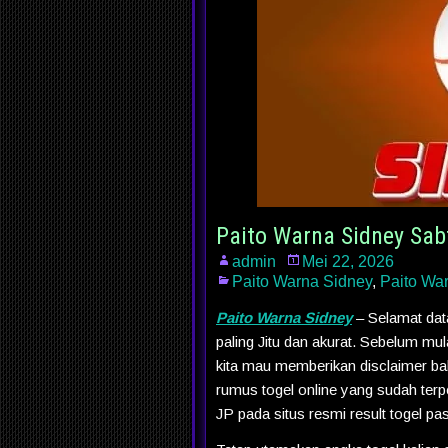
Paito Warna Sidney Sab
admin
Mei 22, 2026
Paito Warna Sidney
,
Paito Wa
Paito Warna Sidney
– Selamat data
paling Jitu dan akurat. Sebelum mu
kita mau memberikan disclaimer ba
rumus togel online yang sudah terp
JP pada situs resmi result togel p