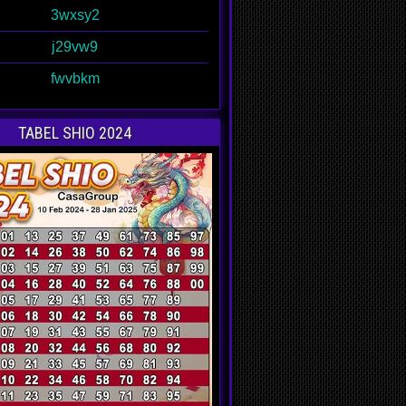
3wxsy2
j29vw9
fwvbkm
TABEL SHIO 2024