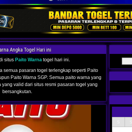
arna Angka Togel Hari ini
i situs
Paito Warna
togel hari ini.
 semua pasaran togel terlengkap seperti Paito
upun Paito Warna SGP. Semua paito warna yang
 yang valid dari situs resmi pasaran togel yang
bersangkutan.
S