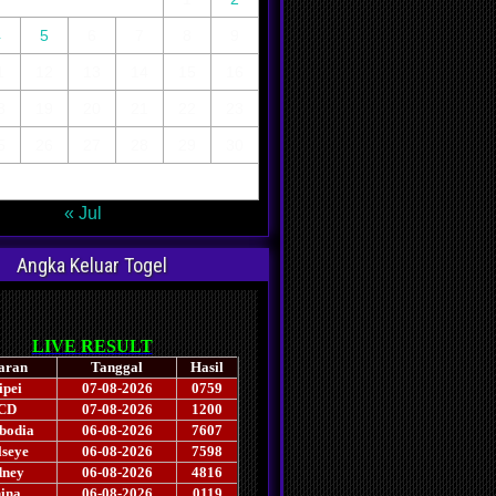
4
5
6
7
8
9
1
12
13
14
15
16
8
19
20
21
22
23
5
26
27
28
29
30
« Jul
Angka Keluar Togel