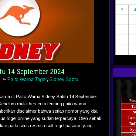
3
10
1
17
1
24
2
31
btu 14 September 2024
Paito Warna Togel
,
Sidney Sabtu
sama di Paito Warna Sidney Sabtu 14 September
. Sebelum mulai bercerita tentang paito warna
mberikan disclaimer bahwa setiap nomor yang kita
us togel online yang sudah terpercaya. Oleh sebab
eluar pada situs resmi result togel pasaran yang