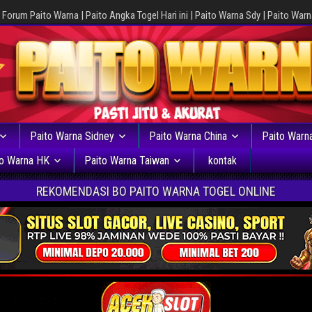
Forum Paito Warna | Paito Angka Togel Hari ini | Paito Warna Sdy | Paito War
Paito Warna Sidney
Paito Warna China
Paito Warn
to Warna HK
Paito Warna Taiwan
kontak
REKOMENDASI BO PAITO WARNA TOGEL ONLINE