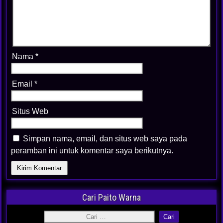
Nama
*
Email
*
Situs Web
Simpan nama, email, dan situs web saya pada
peramban ini untuk komentar saya berikutnya.
Cari Paito Warna