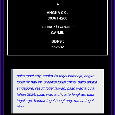
4
ANGKA CK :
3936 / 4260
GENAP / GANJIL :
GANJIL
BBFS :
652682
paito togel sdy, angka 2d togel kamboja, angka
togel hk hari ini, prediksi togel china, paito angka
singapore, result togel taiwan, paito warna cina
tahun 2024, paito warna china terlengkap, data
togel sgp, bandar togel hongkong, rumus togel
cina.