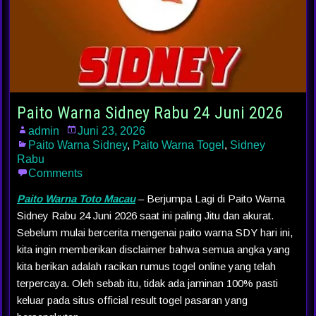
Paito Warna Sidney Rabu 24 Juni 2026
admin
Juni 23, 2026
Paito Warna Sidney
,
Paito Warna Togel
,
Sidney
Rabu
Comments
Paito Warna Toto Macau
– Berjumpa Lagi di Paito Warna
Sidney Rabu 24 Juni 2026 saat ini paling Jitu dan akurat.
Sebelum mulai bercerita mengenai paito warna SDY hari ini,
kita ingin memberikan disclaimer bahwa semua angka yang
kita berikan adalah racikan rumus togel online yang telah
terpercaya. Oleh sebab itu, tidak ada jaminan 100% pasti
keluar pada situs official result togel pasaran yang