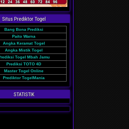
Situs Prediktor Togel
Bang Bona Prediksi
Paito Warna
Angka Keramat Togel
Angka Mistik Togel
Prediksi Togel Mbah Jamu
Prediksi TOTO 4D
Master Togel Online
Prediktor TogelMania
STATISTIK