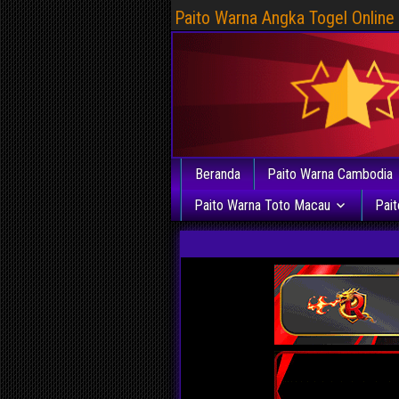
Paito Warna Angka Togel Online
Beranda
Paito Warna Cambodia
Paito Warna Toto Macau
Pai