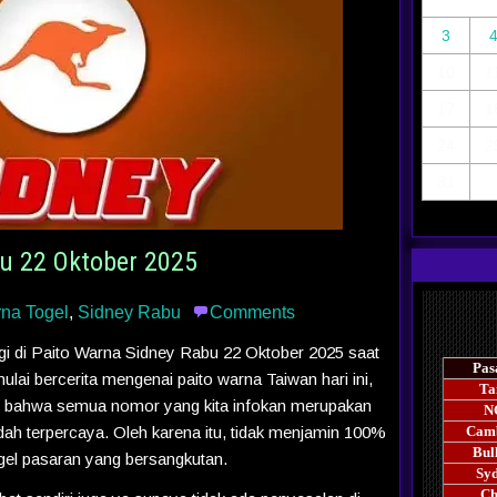
3
10
1
17
1
24
2
31
u 22 Oktober 2025
rna Togel
,
Sidney Rabu
Comments
i di Paito Warna Sidney Rabu 22 Oktober 2025 saat
mulai bercerita mengenai paito warna Taiwan hari ini,
r bahwa semua nomor yang kita infokan merupakan
dah terpercaya. Oleh karena itu, tidak menjamin 100%
togel pasaran yang bersangkutan.