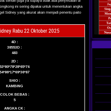
t sendiri juga ya supaya tidak ada penyesalan di
ongkong ini sering dipakai untuk menentukan angka
ogel Sidney yang akurat akan menjadi penentu paito
idney Rabu 22 Oktober 2025
4D :
3855
3D :
483
2D :
53*80*78*28*65*74
54*86*17*69*36*87
SHIO :
KAMBING
COLOK BEBAS :
5
ANGKA CK :