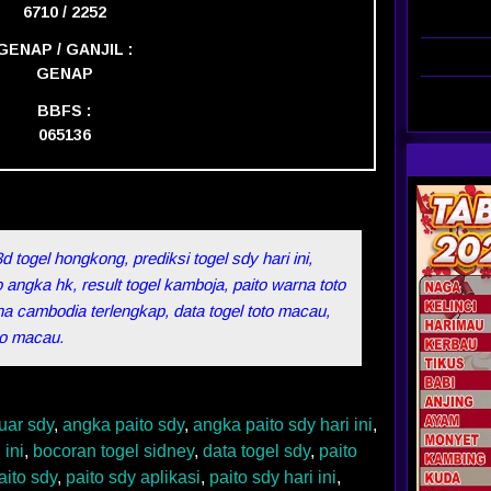
6710 / 2252
GENAP / GANJIL :
GENAP
BBFS :
065136
 togel hongkong, prediksi togel sdy hari ini,
 angka hk, result togel kamboja, paito warna toto
a cambodia terlengkap, data togel toto macau,
oto macau.
uar sdy
,
angka paito sdy
,
angka paito sdy hari ini
,
 ini
,
bocoran togel sidney
,
data togel sdy
,
paito
aito sdy
,
paito sdy aplikasi
,
paito sdy hari ini
,