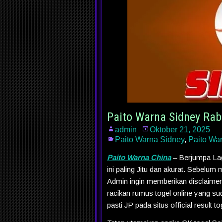
Paito Warna Sidney Rab
admin
Oktober 21, 2025
Paito Warna Sidney
,
Paito Wa
Paito Warna China
– Berjumpa Lag
ini paling Jitu dan akurat. Sebelum 
Admin ingin memberikan disclaime
racikan rumus togel online yang su
pasti JP pada situs official result 