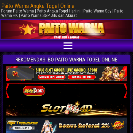
Paito Warna Angka Togel Online
Forum Paito Warna | Paito Angka Togel Hari ini | Paito Warna Sdy | Paito
Warna HK | Paito Warna SGP Jitu dan Akurat
REKOMENDASI BO PAITO WARNA TOGEL ONLINE