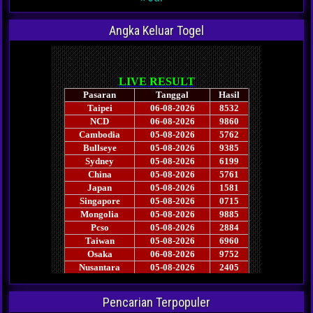
Angka Keluar Togel
Pencarian Terpopuler