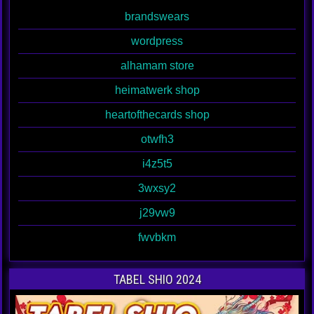
brandswears
wordpress
alhamam store
heimatwerk shop
heartofthecards shop
otwfh3
i4z5t5
3wxsy2
j29vw9
fwvbkm
TABEL SHIO 2024