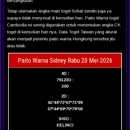
bersangkutan.
Tetap utamakan angka main togel Sobat sendiri juga ya
supaya tidak menyesal di kemudian hari. Paito Warna togel
Cambodia ini sering digunakan untuk menentukan angka CK
togel di keesokan hari nya. Data Togel Taiwan yang akurat
akan menjadi penentu paito warna Hongkong tersebut jitu
atau tidak.
Paito Warna Sidney Rabu 20 Mei 2026
4D :
7912
3D :
300
2D :
41*44*73*67*71*89
07*44*69*70*78*06
SHIO :
KELINCI