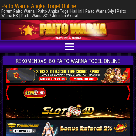
Paito Warna Angka Togel Online
Forum Paito Warna | Paito Angka Togel Hari ini | Paito Warna Sdy | Paito
Warna HK | Paito Warna SGP Jitu dan Akurat
REKOMENDASI BO PAITO WARNA TOGEL ONLINE