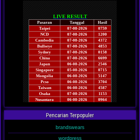
Pencarian Terpopuler
brandswears
wordpress