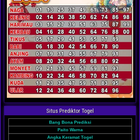
Situs Prediktor Togel
Bang Bona Prediksi
Paito Warna
Angka Keramat Togel