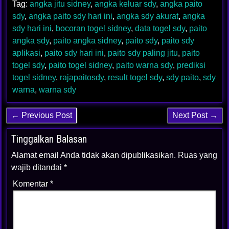
Tag:
angka jitu sidney
,
angka keluar sdy
,
angka paito
sdy
,
angka paito sdy hari ini
,
angka sdy akurat
,
angka
sdy hari ini
,
bocoran togel sidney
,
data togel sdy
,
paito
angka sdy
,
paito angka sidney
,
paito sdy
,
paito sdy
aplikasi
,
paito sdy hari ini
,
paito sdy paling jitu
,
paito
togel sdy
,
paito togel sidney
,
paito warna sdy
,
prediksi
togel sidney
,
rajapaitosdy
,
result togel sdy
,
sdy paito
,
sdy
warna
,
warna sdy
← Previous Post
Next Post →
Tinggalkan Balasan
Alamat email Anda tidak akan dipublikasikan.
Ruas yang
wajib ditandai
*
Komentar
*