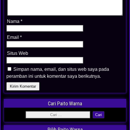
Nama
*
Email
*
Situs Web
Simpan nama, email, dan situs web saya pada
peramban ini untuk komentar saya berikutnya.
Cari Paito Warna
Pilih Paito Warna