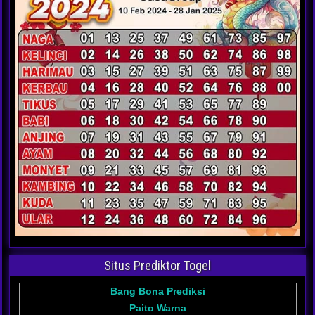
Situs Prediktor Togel
Bang Bona Prediksi
Paito Warna