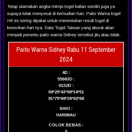
Tetap utamakan angka mimpi togel kalian sendiri juga ya
supaya tidak menyesal di kemudian hari. Paito Warna togel
HK ini sering dipakai untuk menentukan result togel di
keesokan hari nya. Data Togel Taiwan yang akurat akan
menjadi penentu paito warna Sidney tersebut jitu atau tidak.
Paito Warna Sidney Rabu 11 September
2024
4D :
5566
3D :
015
2D :
69*25*43*99*34*51
81*75*68*36*92*68
SHIO :
HARIMAU
COLOK BEBAS :
0