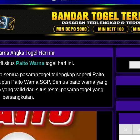
arna Angka Togel Hari ini
i situs
Paito Warna
togel hari ini.
 semua pasaran togel terlengkap seperti Paito
upun Paito Warna SGP. Semua paito warna yang
 yang valid dari situs resmi pasaran togel yang
bersangkutan.
S