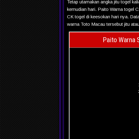
Tetap utamakan angka jitu togel kali
kemudian hari. Paito Warna togel C
CK togel di keesokan hari nya. Dat
warna Toto Macau tersebut jitu atau
Paito Warna 