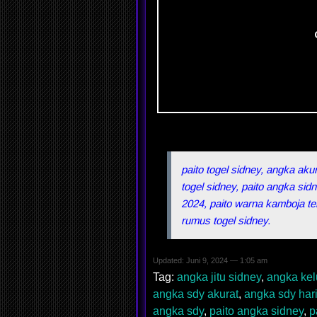
paito togel sidney, angka akura
togel sidney, paito angka sidn
2024, paito warna kamboja ter
rumus togel sidney.
Updated: Juni 9, 2024 — 1:05 am
Tag:
angka jitu sidney
,
angka kel
angka sdy akurat
,
angka sdy hari
angka sdy
,
paito angka sidney
,
p